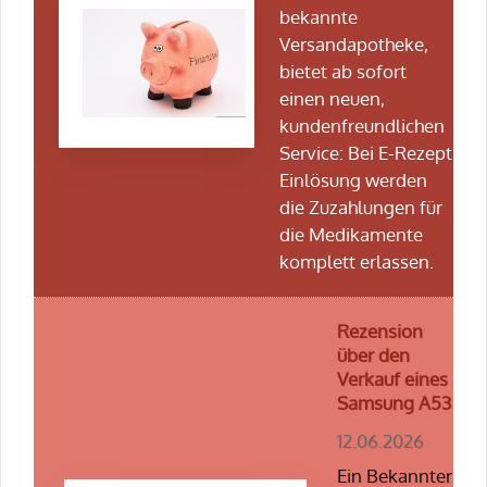
bekannte
Versandapotheke,
bietet ab sofort
einen neuen,
kundenfreundlichen
Service: Bei E-Rezept
Einlösung werden
die Zuzahlungen für
die Medikamente
komplett erlassen.
Rezension
über den
Verkauf eines
Samsung A53
12.06.2026
Ein Bekannter