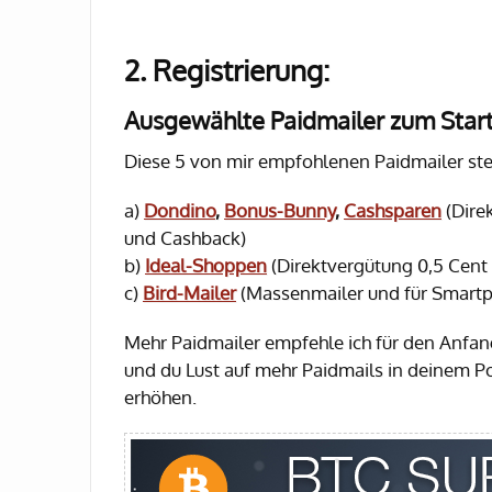
2. Registrierung:
Ausgewählte Paidmailer zum Star
Diese 5 von mir empfohlenen Paidmailer steh
a)
Dondino
,
Bonus-Bunny
,
Cashsparen
(Dire
und Cashback)
b)
Ideal-Shoppen
(Direktvergütung 0,5 Cent
c)
Bird-Mailer
(Massenmailer und für Smartp
Mehr Paidmailer empfehle ich für den Anfang
und du Lust auf mehr Paidmails in deinem Po
erhöhen.