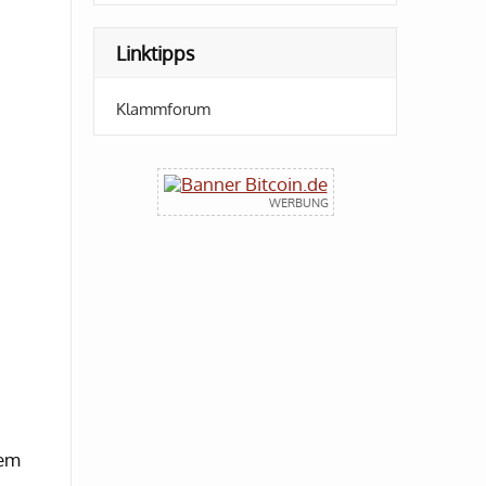
Linktipps
Klammforum
nem