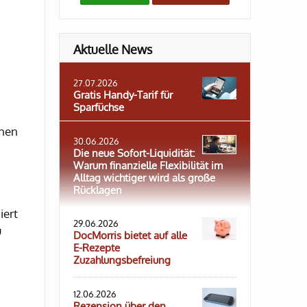
Aktuelle News
27.07.2026
Gratis Handy-Tarif für
Sparfüchse
onen
30.06.2026
Die neue Sofort-Liquidität:
Warum finanzielle Flexibilität im
Alltag wichtiger wird als große
Rücklagen
iert
29.06.2026
u
DocMorris bietet auf alle
E-Rezepte
Zuzahlungsbefreiung
12.06.2026
Rezension über den