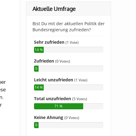
Aktuelle Umfrage
ber
ese
n.
r