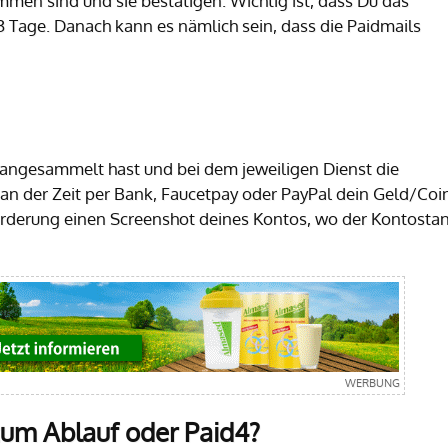
men sind und sie bestätigen. Wichtig ist, dass Du das
-3 Tage. Danach kann es nämlich sein, dass die Paidmails
ngesammelt hast und bei dem jeweiligen Dienst die
 an der Zeit per Bank, Faucetpay oder PayPal dein Geld/Coi
forderung einen Screenshot deines Kontos, wo der Kontosta
zum Ablauf oder Paid4?