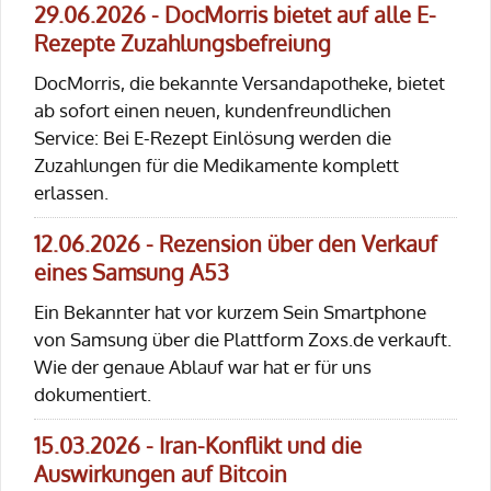
29.06.2026 - DocMorris bietet auf alle E-
Rezepte Zuzahlungsbefreiung
DocMorris, die bekannte Versandapotheke, bietet
ab sofort einen neuen, kundenfreundlichen
Service: Bei E-Rezept Einlösung werden die
Zuzahlungen für die Medikamente komplett
erlassen.
12.06.2026 - Rezension über den Verkauf
eines Samsung A53
Ein Bekannter hat vor kurzem Sein Smartphone
von Samsung über die Plattform Zoxs.de verkauft.
Wie der genaue Ablauf war hat er für uns
dokumentiert.
15.03.2026 - Iran-Konflikt und die
Auswirkungen auf Bitcoin