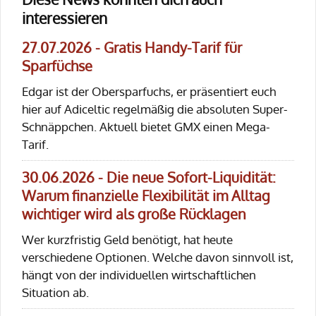
interessieren
27.07.2026 - Gratis Handy-Tarif für
Sparfüchse
Edgar ist der Obersparfuchs, er präsentiert euch
hier auf Adiceltic regelmäßig die absoluten Super-
Schnäppchen. Aktuell bietet GMX einen Mega-
Tarif.
30.06.2026 - Die neue Sofort-Liquidität:
Warum finanzielle Flexibilität im Alltag
wichtiger wird als große Rücklagen
Wer kurzfristig Geld benötigt, hat heute
verschiedene Optionen. Welche davon sinnvoll ist,
hängt von der individuellen wirtschaftlichen
Situation ab.