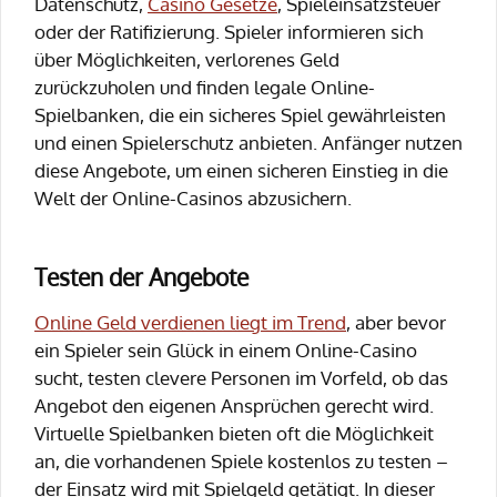
Datenschutz,
Casino Gesetze
, Spieleinsatzsteuer
oder der Ratifizierung. Spieler informieren sich
über Möglichkeiten, verlorenes Geld
zurückzuholen und finden legale Online-
Spielbanken, die ein sicheres Spiel gewährleisten
und einen Spielerschutz anbieten. Anfänger nutzen
diese Angebote, um einen sicheren Einstieg in die
Welt der Online-Casinos abzusichern.
Testen der Angebote
Online Geld verdienen liegt im Trend
, aber bevor
ein Spieler sein Glück in einem Online-Casino
sucht, testen clevere Personen im Vorfeld, ob das
Angebot den eigenen Ansprüchen gerecht wird.
Virtuelle Spielbanken bieten oft die Möglichkeit
an, die vorhandenen Spiele kostenlos zu testen –
der Einsatz wird mit Spielgeld getätigt. In dieser