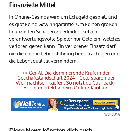
Finanzielle Mittel
In Online-Casinos wird um Echtgeld gespielt und
es gibt keine Gewinngarantie. Um keinen großen
finanziellen Schaden zu erleiden, setzen
verantwortungsvolle Spieler nur Geld ein, welches
verloren gehen kann. Ein verlorener Einsatz darf
nie die eigene Lebensführung beeinträchtigen und
die Lebensqualität vermindern.
<< GenAI: Die dominierende Kraft in der
Geschäftslandschaft 2024
|
Geld sparen bei
Weihnachtseinkäufen: So nutzt du Cashback-
Anbieter effektiv beim Online-Kauf >>
Diese News könnten dich auch