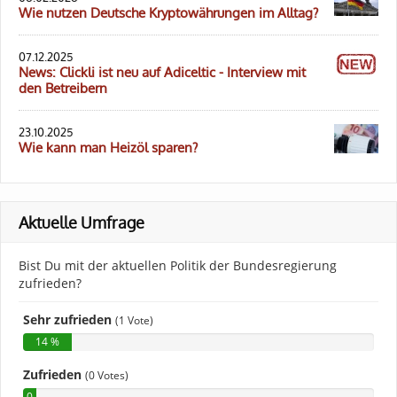
Wie nutzen Deutsche Kryptowährungen im Alltag?
07.12.2025
News: Clickli ist neu auf Adiceltic - Interview mit
den Betreibern
23.10.2025
Wie kann man Heizöl sparen?
Aktuelle Umfrage