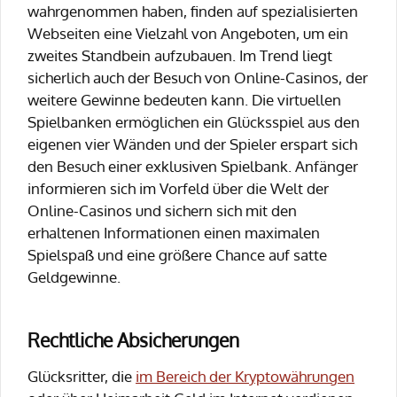
wahrgenommen haben, finden auf spezialisierten
Webseiten eine Vielzahl von Angeboten, um ein
zweites Standbein aufzubauen. Im Trend liegt
sicherlich auch der Besuch von Online-Casinos, der
weitere Gewinne bedeuten kann. Die virtuellen
Spielbanken ermöglichen ein Glücksspiel aus den
eigenen vier Wänden und der Spieler erspart sich
den Besuch einer exklusiven Spielbank. Anfänger
informieren sich im Vorfeld über die Welt der
Online-Casinos und sichern sich mit den
erhaltenen Informationen einen maximalen
Spielspaß und eine größere Chance auf satte
Geldgewinne.
Rechtliche Absicherungen
Glücksritter, die
im Bereich der Kryptowährungen