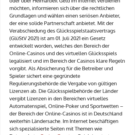
oder über Heimarbeit Geld im Internet verdienen
möchten, informieren sich über die rechtlichen
Grundlagen und wählen einen seriösen Anbieter,
der eine solide Partnerschaft anbietet. Mit der
Verabschiedung des Glücksspielstaatsvertrags
(GlüStV 2021) ist am 01. Juli 2021 ein Gesetz
entwickelt worden, welches den Bereich der
Online-Casinos und des virtuellen Glücksspiels
legalisiert und im Bereich der Casinos klare Regeln
vorgibt. Als Absicherung für die Betreiber und
Spieler sichert eine gegründete
Regulierungsbehörde die Vergabe von gültigen
Lizenzen ab. Die Glücksspielbehörde der Länder
vergibt Lizenzen in den Bereichen virtuelles
Automatenspiel, Online-Poker und Sportwetten –
der Bereich der Online-Casinos ist in Deutschland
weiterhin Ländersache. Im Internet beschäftigen
sich spezialisierte Seiten mit Themen wie