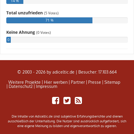
© 2003 - 2026 by adiceltic.de |
Besucher: 17.103.664
Weitere Projekte
Hier werben
Partner
Presse
Sitemap
Datenschutz
Impressum
Share
Tweet
Adiceltic
on
RSS
Facebook
Feed
Die Inhalte von Adiceltic.de sind subjektive Erfahrungsberichte und dienen
ausschließlich der Unterhaltung. Die Nutzer sind ausdrücklich aufgefordert, sich
eine eigene Meinung zu bilden und eigenverantwortlich zu agieren.