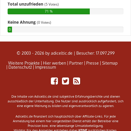
© 2003 - 2026 by adiceltic.de |
Besucher: 17.097.299
Weitere Projekte
Hier werben
Partner
Presse
Sitemap
Datenschutz
Impressum
Share
Tweet
Adiceltic
on
RSS
Facebook
Feed
Die Inhalte von Adiceltic.de sind subjektive Erfahrungsberichte und dienen
ausschließlich der Unterhaltung. Die Nutzer sind ausdrücklich aufgefordert, sich
eine eigene Meinung zu bilden und eigenverantwortlich zu agieren.
Adiceltic.de finanziert sich hauptsächlich über Affiliate-Links. Für jede
Anmeldung bei einem hier vorgestellten Dienst erhält der Betreiber eine
Provision bzw. eine lebenslange Umsatzbeteiligung.
Wichtig: Für den Anmelder entstehen dabei
KEINE
zusätzlichen Kosten.