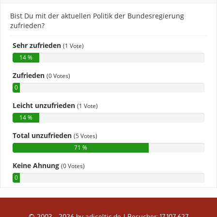
© 2003 - 2026 by adiceltic.de |
Besucher: 17.107.627