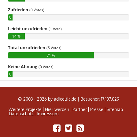
© 2003 - 2026 by adiceltic.de |
Besucher: 17.107.029
Weitere Projekte
Hier werben
Partner
Presse
Sitemap
Datenschutz
Impressum
Share
Tweet
Adiceltic
on
RSS