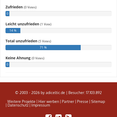
© 2003 - 2026 by adiceltic.de |
Besucher: 17.103.892
Weitere Projekte
Hier werben
Partner
Presse
Sitemap
Datenschutz
Impressum
Share
Tweet
Adiceltic