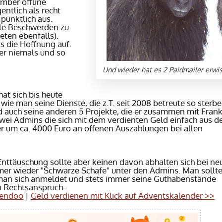
mber offline
entlich als recht
pünktlich aus.
iele Beschwerden zu
teten ebenfalls).
s die Hoffnung auf.
er niemals und so
Und wieder hat es 2 Paidmailer erwi
at sich bis heute
ie man seine Dienste, die z.T. seit 2008 betreute so sterb
 auch seine anderen 5 Projekte, die er zusammen mit Frank
ür zwei Admins die sich mit dem verdienten Geld einfach aus 
er um ca. 4000 Euro an offenen Auszahlungen bei allen
e Enttäuschung sollte aber keinen davon abhalten sich bei n
mer wieder "Schwarze Schafe" unter den Admins. Man sollt
man sich anmeldet und stets immer seine Guthabenstände
n Rechtsanspruch-
Rendoo
|
Geld verdienen mit Klick auf Adventskalender >>