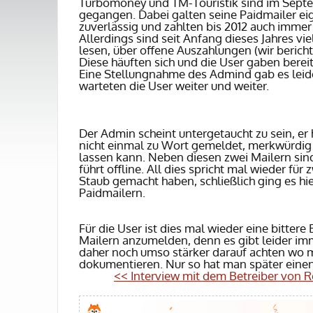
Turbomoney und TM-Touristik sind im Septe
gegangen. Dabei galten seine Paidmailer eig
zuverlässig und zahlten bis 2012 auch immer 
Allerdings sind seit Anfang dieses Jahres v
lesen, über offene Auszahlungen (
wir berich
Diese häuften sich und die User gaben bereit
Eine Stellungnahme des Admind gab es leid
warteten die User weiter und weiter.
Der Admin scheint untergetaucht zu sein, er h
nicht einmal zu Wort gemeldet, merkwürdig w
lassen kann. Neben diesen zwei Mailern sind
führt offline. All dies spricht mal wieder f
Staub gemacht haben, schließlich ging es hi
Paidmailern.
Für die User ist dies mal wieder eine bitter
Mailern anzumelden, denn es gibt leider im
daher noch umso stärker darauf achten wo 
dokumentieren. Nur so hat man später eine
<< Interview mit dem Betreiber von 