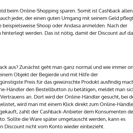
Geld beim Online-Shopping sparen. Somit ist Cashback allen
 auch jeder, der einen guten Umgang mit seinem Geld pflegt
ie beispielsweise Shoop oder Andasa anmelden. Nach der
nterlegt werden. Das ist nötig, damit der Discount auf d
back aus? Zunächst geht man ganz normal und wie immer on
einem Objekt der Begierde und mit Hilfe der
r günstigste Preis für das gewünschte Produkt ausfindig mac
ne-Händler den Bestellbutton zu betätigen, meldet man sic
Vertrauens an. Dort wird der Online-Händler gesucht, bei 
 gelistet, wird man mit einem Klick direkt zum Online-Händle
el gekauft, zahlt der Cashback-Anbieter dem Konsumenten d
to. Sollte die Ware später umgetauscht werden, kann es
 Discount nicht vom Konto wieder einbezieht.