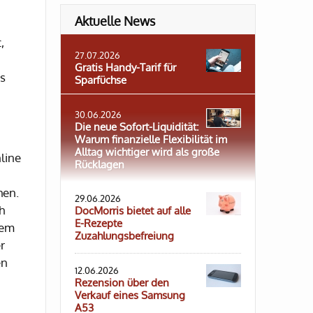
Aktuelle News
,
27.07.2026
Gratis Handy-Tarif für
as
Sparfüchse
30.06.2026
Die neue Sofort-Liquidität:
Warum finanzielle Flexibilität im
Alltag wichtiger wird als große
line
Rücklagen
hen.
29.06.2026
h
DocMorris bietet auf alle
E-Rezepte
dem
Zuzahlungsbefreiung
r
en
12.06.2026
Rezension über den
Verkauf eines Samsung
A53