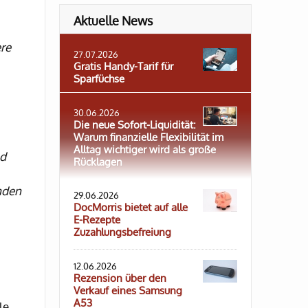
Aktuelle News
ere
27.07.2026
Gratis Handy-Tarif für
Sparfüchse
30.06.2026
Die neue Sofort-Liquidität:
Warum finanzielle Flexibilität im
Alltag wichtiger wird als große
nd
Rücklagen
nden
29.06.2026
DocMorris bietet auf alle
E-Rezepte
Zuzahlungsbefreiung
12.06.2026
Rezension über den
Verkauf eines Samsung
A53
le