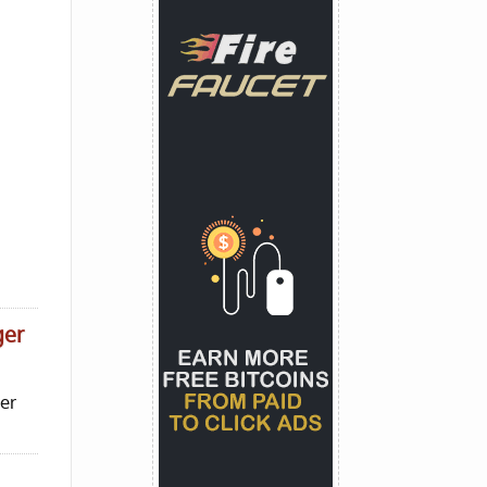
ger
er