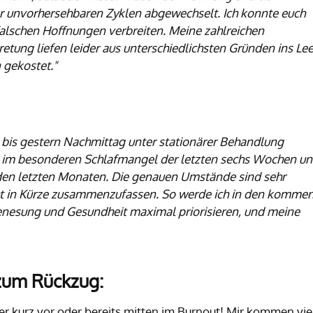
r unvorhersehbaren Zyklen abgewechselt. Ich konnte euch
falschen Hoffnungen verbreiten. Meine zahlreichen
ung liefen leider aus unterschiedlichsten Gründen ins Le
 gekostet."
is gestern Nachmittag unter stationärer Behandlung
 im besonderen Schlafmangel der letzten sechs Wochen u
den letzten Monaten. Die genauen Umstände sind sehr
icht in Kürze zusammenzufassen. So werde ich in den komme
esung und Gesundheit maximal priorisieren, und meine
zum Rückzug:
er kurz vor oder bereits mitten im Burnout! Mir kommen vie