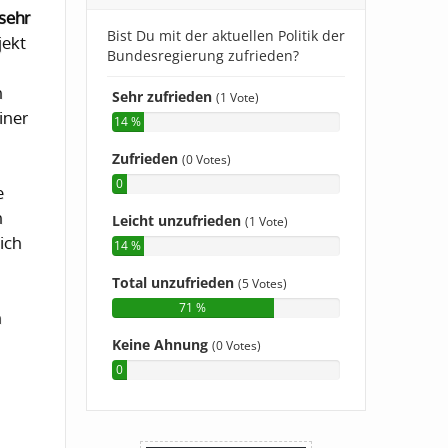
sehr
jekt
n
iner
e
n
ich
h