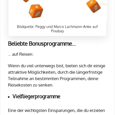
Bildquelle: Peggy und Marco Lachmann-Anke auf
Pixabay
Beliebte Bonusprogramme...
... auf Reisen:
Wenn du viel unterwegs bist, bieten sich dir einige
attraktive Möglichkeiten, durch die längerfristige
Teilnahme an bestimmten Programmen, deine
Reisekosten zu senken.
Vielfliegerprogramme
Eine der wichtigsten Einsparungen, die du erzielen