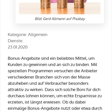
Bild: Gerd Altmann auf Pixabay
Kategorie: Allgemein
Dienste:
23.01.2020
Bonus-Angebote sind ein beliebtes Mittel, um
Kunden zu gewinnen und an sich zu binden. Mit
speziellen Programmen versuchen die Anbieter
verschiedener Branchen sich von der Masse
abzuheben und auf Verbraucher besonders
attraktiv zu wirken. Dass sich solche Boni für dich
durchaus lohnen können, um echte Ersparnisse zu
erzielen, ist längst erwiesen. Ob du dabei
einmalige Bonus-Angebote nutzt oder etwa durch