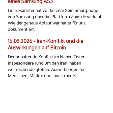
eines Samsung A53
Ein Bekannter hat vor kurzem Sein Smartphone
von Samsung über die Plattform Zoxs.de verkauft.
Wie der genaue Ablauf war hat er für uns
dokumentiert.
15.03.2026 - Iran-Konflikt und die
Auswirkungen auf Bitcoin
Der anhaltende Konflikt im Nahen Osten,
insbesondere rund um den Iran, haben
weitreichende globale Auswirkungen für
Menschen, Märkte und Investments.