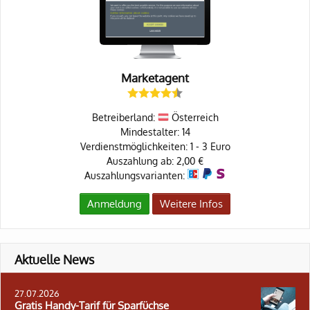
Marketagent
Betreiberland:
Österreich
Mindestalter: 14
Verdienstmöglichkeiten: 1 - 3 Euro
Auszahlung ab: 2,00 €
Auszahlungsvarianten:
Anmeldung
Weitere Infos
Aktuelle News
27.07.2026
Gratis Handy-Tarif für Sparfüchse