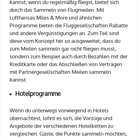
kannst, wenn du regelmäßig fliegst, bietet sich
durch das Sammeln von Flugmeilen. Mit
Lufthansas Miles & More und ähnlichen
Programme bieten die Fluggesellschaften Rabatte
und andere Vergünstigungen an. Zum Teil sind
diese vom Konzept her so ausgeweitet, dass du
zum Meilen sammeln gar nicht fliegen musst,
sondern zum Beispiel auch durch Bezahlen mit der
Kreditkarte oder das Abschließen von Verträgen
mit Partnergesellschaften Meilen sammeln
kannst.
Hotelprogramme
Wenn du unterwegs vorwiegend in Hotels
übernachtest, lohnt es sich, die Vorzüge und
Angebote der verschiedenen Hotelketten zu
vergleichen. Gäste, die Punkte sammeln möchten,