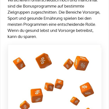
sind die Bonusprogramme auf bestimmte
Zielgruppen zugeschnitten. Die Bereiche Vorsorge,
Sport und gesunde Ernährung spielen bei den
meisten Programmen eine entscheidende Rolle.
Wenn du gesund lebst und Vorsorge betreibst,
kann du sparen.