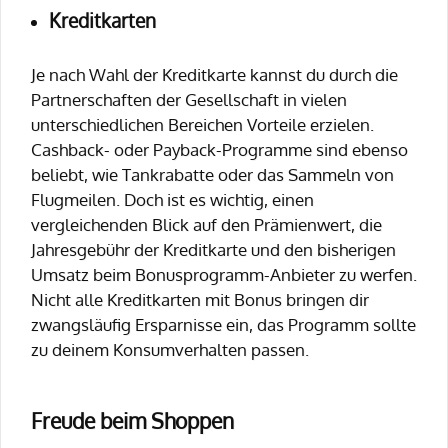
Kreditkarten
Je nach Wahl der Kreditkarte kannst du durch die
Partnerschaften der Gesellschaft in vielen
unterschiedlichen Bereichen Vorteile erzielen.
Cashback- oder Payback-Programme sind ebenso
beliebt, wie Tankrabatte oder das Sammeln von
Flugmeilen. Doch ist es wichtig, einen
vergleichenden Blick auf den Prämienwert, die
Jahresgebühr der Kreditkarte und den bisherigen
Umsatz beim Bonusprogramm-Anbieter zu werfen.
Nicht alle Kreditkarten mit Bonus bringen dir
zwangsläufig Ersparnisse ein, das Programm sollte
zu deinem Konsumverhalten passen.
Freude beim Shoppen