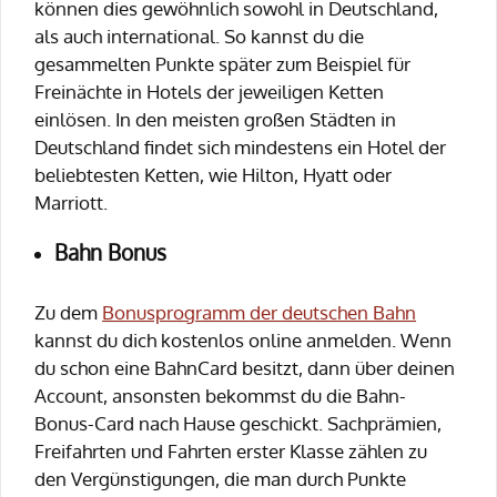
können dies gewöhnlich sowohl in Deutschland,
als auch international. So kannst du die
gesammelten Punkte später zum Beispiel für
Freinächte in Hotels der jeweiligen Ketten
einlösen. In den meisten großen Städten in
Deutschland findet sich mindestens ein Hotel der
beliebtesten Ketten, wie Hilton, Hyatt oder
Marriott.
Bahn Bonus
Zu dem
Bonusprogramm der deutschen Bahn
kannst du dich kostenlos online anmelden. Wenn
du schon eine BahnCard besitzt, dann über deinen
Account, ansonsten bekommst du die Bahn-
Bonus-Card nach Hause geschickt. Sachprämien,
Freifahrten und Fahrten erster Klasse zählen zu
den Vergünstigungen, die man durch Punkte