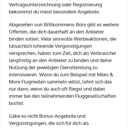
Vertragsunterzeichnung oder Registrierung
bekommst du meist besondere Angebote.
Abgesehen von Willkommens-Boni gibt es weitere
Offerten, die dich dauerhaft an den Anbieter
binden sollen. Viele sinnvolle Werbeaktionen, die
tatsächlich lohnende Vergünstigungen
versprechen, haben zum Ziel, dich als Verbraucher
langfristig an den Anbieter zu binden und deine
Nutzung der jeweiligen Dienstleistung zu
intensivieren. Wenn du zum Beispiel mit Miles &
More Flugmeilen sammeln willst, lohnt sich das
nur dann, wenn du auch oft fliegst und dabei
immer bei den teilnehmenden Fluggesellschaften
buchst.
Gäbe es nicht Bonus-Angebote und
Vergünstigungen, die sich für dich als