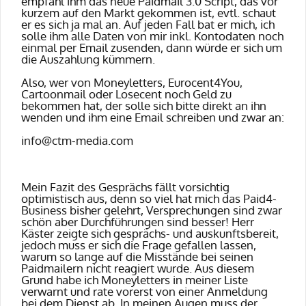
empfahl ihm das neue Paidmail 3.0 Script, das vor
kurzem auf den Markt gekommen ist, evtl. schaut
er es sich ja mal an. Auf jeden Fall bat er mich, ich
solle ihm alle Daten von mir inkl. Kontodaten noch
einmal per Email zusenden, dann würde er sich um
die Auszahlung kümmern.
Also, wer von Moneyletters,
Eurocent4You,
Cartoonmail oder Losecent noch Geld zu
bekommen hat, der solle sich bitte direkt an ihn
wenden und ihm eine Email schreiben und zwar an:
info@ctm-media.com
Mein Fazit des Gesprächs fällt vorsichtig
optimistisch aus, denn so viel hat mich das Paid4-
Business bisher gelehrt, Versprechungen sind zwar
schön aber Durchführungen sind besser! Herr
Käster zeigte sich gesprächs- und auskunftsbereit,
jedoch muss er sich die Frage gefallen lassen,
warum so lange auf die Misstände bei seinen
Paidmailern nicht reagiert wurde. Aus diesem
Grund habe ich Moneyletters in meiner Liste
verwarnt und rate vorerst von einer Anmeldung
bei dem Dienst ab. In meinen Augen muss der