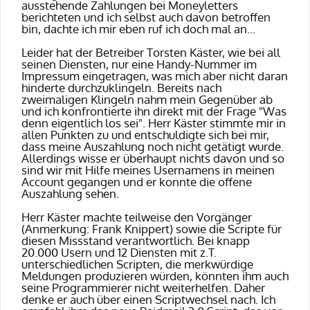
ausstehende Zahlungen bei
Moneyletters
berichteten und ich selbst auch davon betroffen
bin, dachte ich mir eben ruf ich doch mal an...
Leider hat der Betreiber Torsten Käster, wie bei all
seinen Diensten, nur eine Handy-Nummer im
Impressum eingetragen, was mich aber nicht daran
hinderte durchzuklingeln. Bereits nach
zweimaligen Klingeln nahm mein Gegenüber ab
und ich konfrontierte ihn direkt mit der Frage "Was
denn eigentlich los sei". Herr Käster stimmte mir in
allen Punkten zu und entschuldigte sich bei mir,
dass meine Auszahlung noch nicht getätigt wurde.
Allerdings wisse er überhaupt nichts davon und so
sind wir mit Hilfe meines Usernamens in meinen
Account gegangen und er konnte die offene
Auszahlung sehen.
Herr Käster machte teilweise den Vorgänger
(Anmerkung: Frank Knippert) sowie die Scripte für
diesen Missstand verantwortlich. Bei knapp
20.000 Usern und 12 Diensten mit z.T.
unterschiedlichen Scripten, die merkwürdige
Meldungen produzieren würden, könnten ihm auch
seine Programmierer nicht weiterhelfen. Daher
denke er auch über einen Scriptwechsel nach. Ich