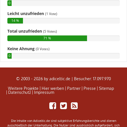
© 2003 - 2026 by adiceltic.de |
Besucher: 17.097.970
Weitere Projekte
Hier werben
Partner
Presse
Sitemap
Datenschutz
Impressum
Share
Tweet
Adiceltic
on
RSS
Facebook
Feed
Die Inhalte von Adiceltic.de sind subjektive Erfahrungsberichte und dienen
ausschließlich der Unterhaltung. Die Nutzer sind ausdrücklich aufgefordert, sich