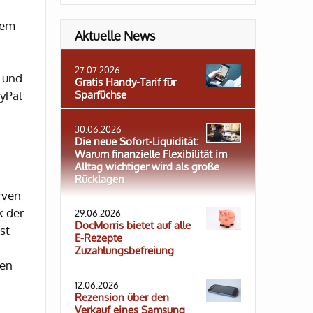
tem
Aktuelle News
27.07.2026
i und
Gratis Handy-Tarif für
ayPal
Sparfüchse
30.06.2026
Die neue Sofort-Liquidität:
Warum finanzielle Flexibilität im
Alltag wichtiger wird als große
Rücklagen
rven
k der
29.06.2026
DocMorris bietet auf alle
st
E-Rezepte
Zuzahlungsbefreiung
nen
12.06.2026
Rezension über den
Verkauf eines Samsung