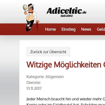
Adiceltic
.de
Seit 2003
Home
Einstieg
News
Geld
Zurück zur Übersicht
Witzige Möglichkeiten 
Kategorie: Allgemein
Dienste:
13.11.2017
Jeder Mensch braucht hin und wieder mehr G
Konto oder im Geldbeutel hat. Schulden mac