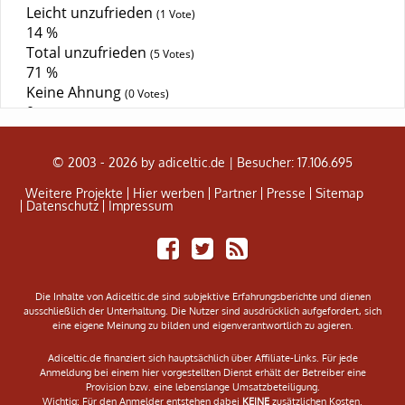
© 2003 - 2026 by adiceltic.de |
Besucher: 17.106.695
Weitere Projekte
Hier werben
Partner
Presse
Sitemap
Datenschutz
Impressum
Share
Tweet
Adiceltic
on
RSS
Facebook
Feed
Die Inhalte von Adiceltic.de sind subjektive Erfahrungsberichte und dienen
ausschließlich der Unterhaltung. Die Nutzer sind ausdrücklich aufgefordert, sich
eine eigene Meinung zu bilden und eigenverantwortlich zu agieren.
Adiceltic.de finanziert sich hauptsächlich über Affiliate-Links. Für jede
Anmeldung bei einem hier vorgestellten Dienst erhält der Betreiber eine
Provision bzw. eine lebenslange Umsatzbeteiligung.
Wichtig: Für den Anmelder entstehen dabei
KEINE
zusätzlichen Kosten.