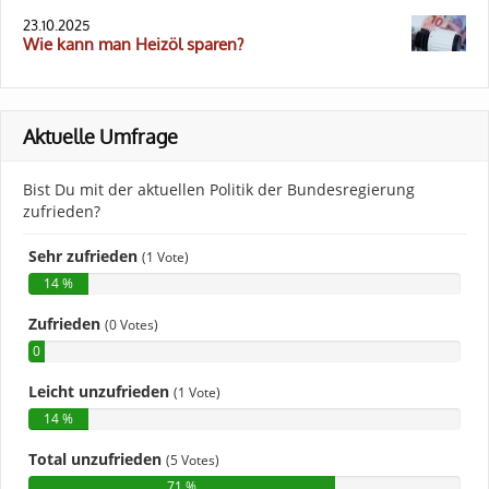
23.10.2025
Wie kann man Heizöl sparen?
Aktuelle Umfrage