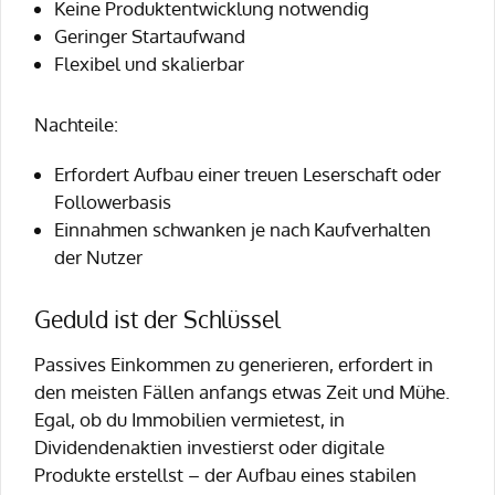
Keine Produktentwicklung notwendig
Geringer Startaufwand
Flexibel und skalierbar
Nachteile:
Erfordert Aufbau einer treuen Leserschaft oder
Followerbasis
Einnahmen schwanken je nach Kaufverhalten
der Nutzer
Geduld ist der Schlüssel
Passives Einkommen zu generieren, erfordert in
den meisten Fällen anfangs etwas Zeit und Mühe.
Egal, ob du Immobilien vermietest, in
Dividendenaktien investierst oder digitale
Produkte erstellst – der Aufbau eines stabilen