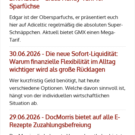
Sparfüchse
Edgar ist der Obersparfuchs, er präsentiert euch
hier auf Adiceltic regelmäßig die absoluten Super-
Schnäppchen. Aktuell bietet GMX einen Mega-
Tarif.
30.06.2026 - Die neue Sofort-Liquidität:
Warum finanzielle Flexibilität im Alltag
wichtiger wird als große Rücklagen
Wer kurzfristig Geld benötigt, hat heute
verschiedene Optionen. Welche davon sinnvoll ist,
hängt von der individuellen wirtschaftlichen
Situation ab.
29.06.2026 - DocMorris bietet auf alle E-
Rezepte Zuzahlungsbefreiung