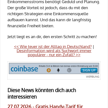
Einkommensstroms benötigt Geduld und Planung.
Der große Vorteil ist jedoch, dass du mit den
richtigen Strategien eine Einkommensquelle
aufbauen kannst. Und das kann dir langfristig
finanzielle Freiheit bieten.
Jetzt liegt es an dir, den ersten Schritt zu machen!
<< Wie teuer ist der Alltag in Deutschland?
|
Desinformation wird als Suchwort immer
populärer - nur ein Zufall? >>
Diese News könnten dich auch
interessieren
27.07.2026 - Gratis Handy-Tarif für