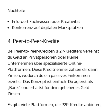
Nachteile:
Erfordert Fachwissen oder Kreativität
Konkurrenz auf digitalen Marktplätzen
4. Peer-to-Peer-Kredite
Bei Peer-to-Peer-Krediten (P2P-Krediten) verleihst
du Geld an Privatpersonen oder kleine
Unternehmen über spezialisierte Online-
Plattformen. Diese Kreditnehmer zahlen dir dann
Zinsen, wodurch du ein passives Einkommen
erzielst. Das Konzept ist einfach: Du agierst als
„Bank“ und erhältst für dein geliehenes Geld
Zinsen.
Es gibt viele Plattformen, die P2P-Kredite anbieten,