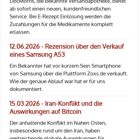
DocMorris, die bekannte Versandapotheke, bietet
ab sofort einen neuen, kundenfreundlichen
Service: Bei E-Rezept Einlösung werden die
Zuzahlungen für die Medikamente komplett
erlassen.
12.06.2026 - Rezension über den Verkauf
eines Samsung A53
Ein Bekannter hat vor kurzem Sein Smartphone
von Samsung über die Plattform Zoxs.de verkauft.
Wie der genaue Ablauf war hat er für uns
dokumentiert.
15.03.2026 - Iran-Konflikt und die
Auswirkungen auf Bitcoin
Der anhaltende Konflikt im Nahen Osten,
insbesondere rund um den Iran, haben
weitreichende globale Auswirkungen für