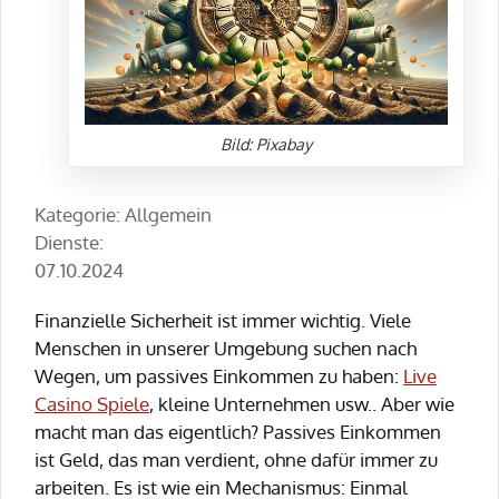
Bild: Pixabay
Kategorie: Allgemein
Dienste:
07.10.2024
Finanzielle Sicherheit ist immer wichtig. Viele
Menschen in unserer Umgebung suchen nach
Wegen, um passives Einkommen zu haben:
Live
Casino Spiele
, kleine Unternehmen usw.. Aber wie
macht man das eigentlich? Passives Einkommen
ist Geld, das man verdient, ohne dafür immer zu
arbeiten. Es ist wie ein Mechanismus: Einmal