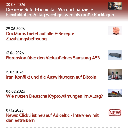
30.06.2026
Die neue Sofort-Liquidität: Warum finanzielle
Flexibilität im Alltag wichtiger wird als große Rücklagen
29.06.2026
DocMorris bietet auf alle E-Rezepte
Zuzahlungsbefreiung
12.06.2026
Rezension über den Verkauf eines Samsung A53
15.03.2026
Iran-Konflikt und die Auswirkungen auf Bitcoin
06.02.2026
Wie nutzen Deutsche Kryptowährungen im Alltag?
07.12.2025
News: Clickli ist neu auf Adiceltic - Interview mit
den Betreibern