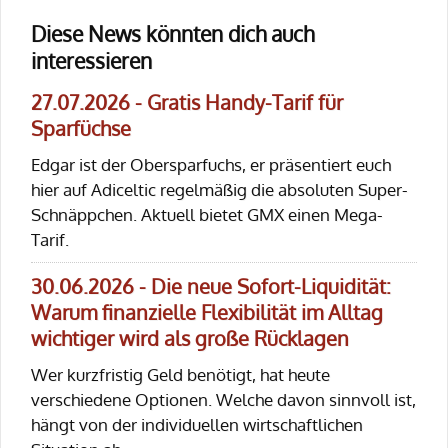
Diese News könnten dich auch
interessieren
27.07.2026 - Gratis Handy-Tarif für
Sparfüchse
Edgar ist der Obersparfuchs, er präsentiert euch
hier auf Adiceltic regelmäßig die absoluten Super-
Schnäppchen. Aktuell bietet GMX einen Mega-
Tarif.
30.06.2026 - Die neue Sofort-Liquidität:
Warum finanzielle Flexibilität im Alltag
wichtiger wird als große Rücklagen
Wer kurzfristig Geld benötigt, hat heute
verschiedene Optionen. Welche davon sinnvoll ist,
hängt von der individuellen wirtschaftlichen