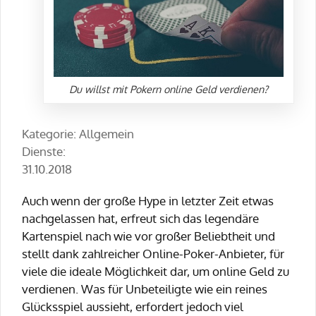
Du willst mit Pokern online Geld verdienen?
Kategorie: Allgemein
Dienste:
31.10.2018
Auch wenn der große Hype in letzter Zeit etwas
nachgelassen hat, erfreut sich das legendäre
Kartenspiel nach wie vor großer Beliebtheit und
stellt dank zahlreicher Online-Poker-Anbieter, für
viele die ideale Möglichkeit dar, um online Geld zu
verdienen. Was für Unbeteiligte wie ein reines
Glücksspiel aussieht, erfordert jedoch viel