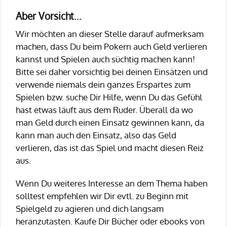
Aber Vorsicht...
Wir möchten an dieser Stelle darauf aufmerksam
machen, dass Du beim Pokern auch Geld verlieren
kannst und Spielen auch süchtig machen kann!
Bitte sei daher vorsichtig bei deinen Einsätzen und
verwende niemals dein ganzes Erspartes zum
Spielen bzw. suche Dir Hilfe, wenn Du das Gefühl
hast etwas läuft aus dem Ruder. Überall da wo
man Geld durch einen Einsatz gewinnen kann, da
kann man auch den Einsatz, also das Geld
verlieren, das ist das Spiel und macht diesen Reiz
aus.
Wenn Du weiteres Interesse an dem Thema haben
solltest empfehlen wir Dir evtl. zu Beginn mit
Spielgeld zu agieren und dich langsam
heranzutasten. Kaufe Dir Bücher oder ebooks von