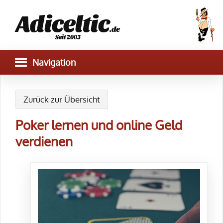
Adiceltic
.de
Seit 2003
Zurück zur Übersicht
Poker lernen und online Geld
verdienen