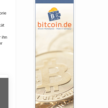
orie
tät
 ihn
er