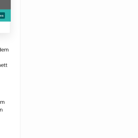
 dem
nett
im
rn