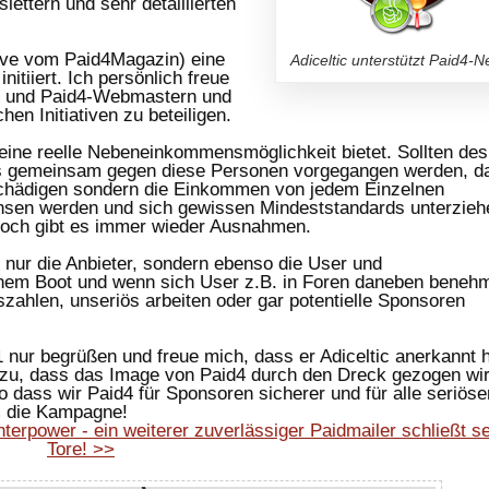
lettern und sehr detaillierten
iative vom Paid4Magazin) eine
Adiceltic unterstützt Paid4-
tiiert. Ich persönlich freue
rn und Paid4-Webmastern und
hen Initiativen zu beteiligen.
eine reelle Nebeneinkommensmöglichkeit bietet. Sollten des
s gemeinsam gegen diese Personen vorgegangen werden, da
chädigen sondern die Einkommen von jedem Einzelnen
hsen werden und sich gewissen Mindeststandards unterzieh
jedoch gibt es immer wieder Ausnahmen.
t nur die Anbieter, sondern ebenso die User und
 einem Boot und wenn sich User z.B. in Foren daneben beneh
zahlen, unseriös arbeiten oder gar potentielle Sponsoren
nur begrüßen und freue mich, dass er Adiceltic anerkannt h
t zu, dass das Image von Paid4 durch den Dreck gezogen wi
o dass wir Paid4 für Sponsoren sicherer und für alle seriöse
ls die Kampagne!
terpower - ein weiterer zuverlässiger Paidmailer schließt s
Tore! >>