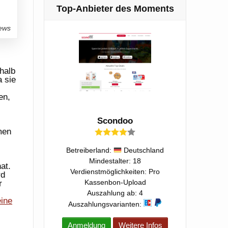
Top-Anbieter des Moments
News
halb
 sie
en,
Scondoo
men
Betreiberland:
Deutschland
Mindestalter: 18
at.
Verdienstmöglichkeiten: Pro
rd
Kassenbon-Upload
r
Auszahlung ab: 4
eine
Auszahlungsvarianten:
Anmeldung
Weitere Infos