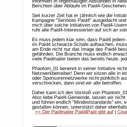
informiert in regelmäßigen Abständen in News
Berichten über Abläufe im Paid4-Geschehen.
Seit kurzer Zeit hat er (ähnlich wie die Init
Kampagne "Seriöses Paid4" ausgedacht und ini
mich über solche Initiativen von Paid4-Use
rufe alle Paid4-Interessierten auf sich an solc
Es muss jedem klar sein, dass Paid4 jedem 
im Paid4 schwarze Schafe auftauchen, mus
am Ende nicht nur das Image des Paid4 bes
gefährden. Die Branche muss endlich erwac
viele Paidmailer bieten das bereits heute, 
Phantom_01 benennt in seiner Initiative nich
Netzwerkbetreiber! Denn wir sitzen alle in
oder Sponsorennetzwerke nicht pünktlich aus
verschrecken, dann sind wir alle betroffen.
Daher kann ich den Vorstoß von Phantom_01 
Also liebe Paid4-Gemeinde, lassen wir nich
und führen endlich "Mindeststandards" ein, s
gestalten können, unterstützt daher ebenfal
<< Der Paidmailer Paid4Paid gibt auf
|
Coun