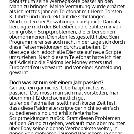
benutzt um seine Werbepakete besser an den
Mann zu bringen. Meine Vermutung wurde erhärtet
als ich letztes Jahr ein
Telefonat mit Herrn Torsten
K. führte und ihn direkt auf die sehr langen
Wartezeiten bei Auszahlungen ansprach. Damals
beruhigte mich der Betreiber und erzählte mir von
sehr großen Scriptproblemen, die er bei seinen
übernommenen Diensten festgestellt habe. Sein
Programmierer sei auch nicht in der Lage sich durch
diese Fehlermeldungen durchzuarbeiten. Er
überlege sich jedoch alle Dienste auf neue Scripte
umzuziehen. Nach diesem Telefonat hatte ich hier
auf Adiceltic die Paidmailer Moneyletters und
Eurocent4You verwarnt und vor einer Anmeldung
gewarnt.
Doch was ist nun seit einem Jahr passiert?
Genau, rein gar nichts! Überhaupt nichts ist
passiert! Das muss man sich mal vorstellen, man
übernimmt 12 durchschnittlich gut
laufende Paidmailer, stellt nach kurzer Zeit fest,
dass diese Paidmailerscripte gar nicht so einfach
zu bedienen sind und erhält fehlerhafte
Scriptmeldungen zurück. Statt diesen Problemen
auf den Grund zu gehen, verkauft man aber munter
über Ebay seine eigenen Werbepakete weiter, in
denen von mehreren Tausend Besuchern, ja sogar