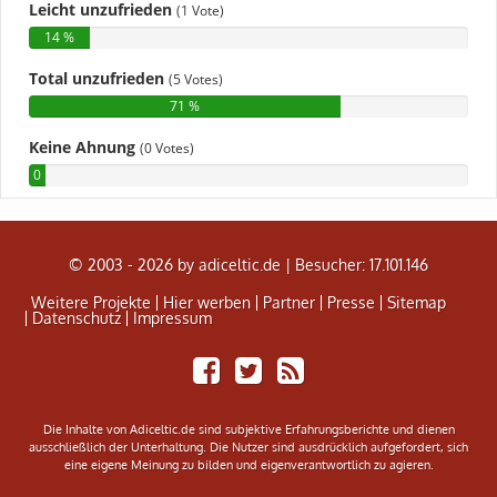
© 2003 - 2026 by adiceltic.de |
Besucher: 17.101.146
Weitere Projekte
Hier werben
Partner
Presse
Sitemap
Datenschutz
Impressum
Share
Tweet
Adiceltic
on
RSS
Facebook
Feed
Die Inhalte von Adiceltic.de sind subjektive Erfahrungsberichte und dienen
ausschließlich der Unterhaltung. Die Nutzer sind ausdrücklich aufgefordert, sich
eine eigene Meinung zu bilden und eigenverantwortlich zu agieren.