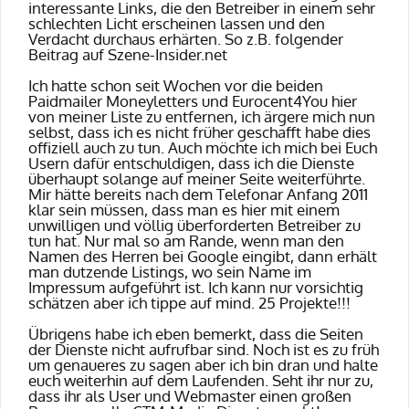
interessante Links, die den Betreiber in einem sehr
schlechten Licht erscheinen lassen und den
Verdacht durchaus erhärten. So z.B. folgender
Beitrag auf Szene-Insider.net
Ich hatte schon seit Wochen vor die beiden
Paidmailer Moneyletters und Eurocent4You hier
von meiner Liste zu entfernen, ich ärgere mich nun
selbst, dass ich es nicht früher geschafft habe dies
offiziell auch zu tun. Auch möchte ich mich bei Euch
Usern dafür entschuldigen, dass ich die Dienste
überhaupt solange auf meiner Seite weiterführte.
Mir hätte bereits nach dem Telefonar Anfang 2011
klar sein müssen, dass man es hier mit einem
unwilligen und völlig überforderten Betreiber zu
tun hat. Nur mal so am Rande, wenn man den
Namen des Herren bei Google eingibt, dann erhält
man dutzende Listings, wo sein Name im
Impressum aufgeführt ist. Ich kann nur vorsichtig
schätzen aber ich tippe auf mind. 25 Projekte!!!
Übrigens habe ich eben bemerkt, dass die Seiten
der Dienste nicht aufrufbar sind. Noch ist es zu früh
um genaueres zu sagen aber ich bin dran und halte
euch weiterhin auf dem Laufenden. Seht ihr nur zu,
dass ihr als User und Webmaster einen großen