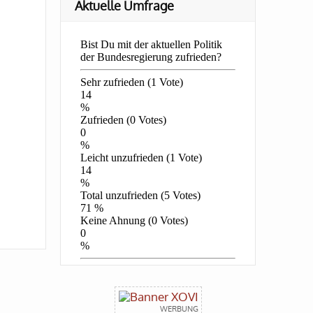
Aktuelle Umfrage