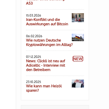
A53
15.03.2026
Iran-Konflikt und die
Auswirkungen auf Bitcoin
06.02.2026
Wie nutzen Deutsche
Kryptowährungen im Alltag?
07.12.2025
News: Clickli ist neu auf
Adiceltic - Interview mit
den Betreibern
23.10.2025
Wie kann man Heizöl
sparen?