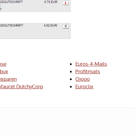
nse
Euros-4-Mails
bux
Profitmails
hsparen
Ojooo
ofaucet DutchyCorp
Euroclix