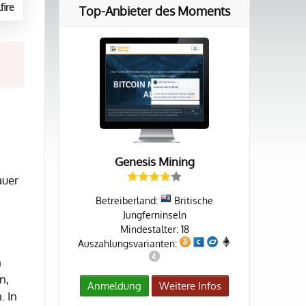
fire
Top-Anbieter des Moments
Genesis Mining
auer
Betreiberland:
Britische
Jungferninseln
Mindestalter: 18
Auszahlungsvarianten:
n
n,
Anmeldung
Weitere Infos
. In