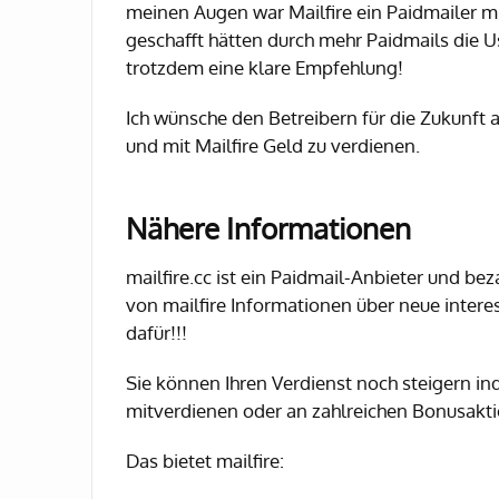
meinen Augen war Mailfire ein Paidmailer
geschafft hätten durch mehr Paidmails die U
trotzdem eine klare Empfehlung!
Ich wünsche den Betreibern für die Zukunft
und mit Mailfire Geld zu verdienen.
Nähere Informationen
mailfire.cc ist ein Paidmail-Anbieter und bez
von mailfire Informationen über neue interes
dafür!!!
Sie können Ihren Verdienst noch steigern in
mitverdienen oder an zahlreichen Bonusakt
Das bietet mailfire: