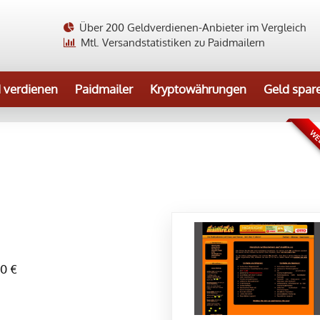
Über 200 Geldverdienen-Anbieter im Vergleich
Mtl. Versandstatistiken zu Paidmailern
 verdienen
Paidmailer
Kryptowährungen
Geld spar
WEB
0 €