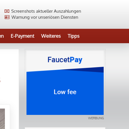
Screenshots aktueller Auszahlungen
Warnung vor unseriösen Diensten
en
E-Payment
Weiteres
Tipps
s