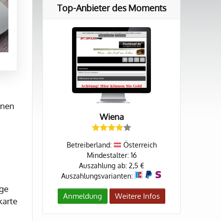
Top-Anbieter des Moments
enen
Wiena
Betreiberland:
Österreich
Mindestalter: 16
Auszahlung ab: 2,5 €
Auszahlungsvarianten:
ige
Anmeldung
Weitere Infos
karte