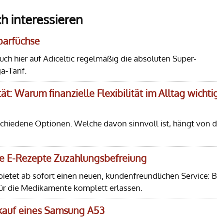
h interessieren
Sparfüchse
euch hier auf Adiceltic regelmäßig die absoluten Super-
-Tarif.
ät: Warum finanzielle Flexibilität im Alltag wichti
rschiedene Optionen. Welche davon sinnvoll ist, hängt von d
lle E-Rezepte Zuzahlungsbefreiung
etet ab sofort einen neuen, kundenfreundlichen Service: B
ür die Medikamente komplett erlassen.
rkauf eines Samsung A53