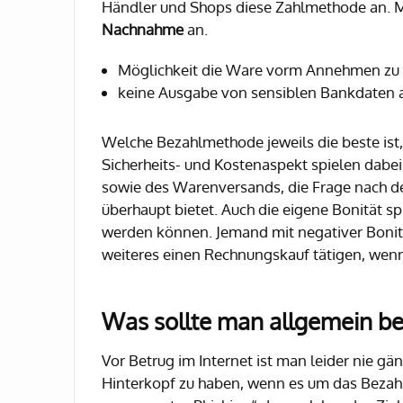
Händler und Shops diese Zahlmethode an. Me
Nachnahme
an.
Möglichkeit die Ware vorm Annehmen zu k
keine Ausgabe von sensiblen Bankdaten 
Welche Bezahlmethode jeweils die beste ist
Sicherheits- und Kostenaspekt spielen dabe
sowie des Warenversands, die Frage nach de
überhaupt bietet. Auch die eigene Bonität sp
werden können. Jemand mit negativer Bonität
weiteres einen Rechnungskauf tätigen, wenn 
Was sollte man allgemein b
Vor Betrug im Internet ist man leider nie gän
Hinterkopf zu haben, wenn es um das Bezahle