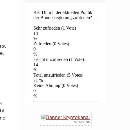
rst
e,
r
ht
und