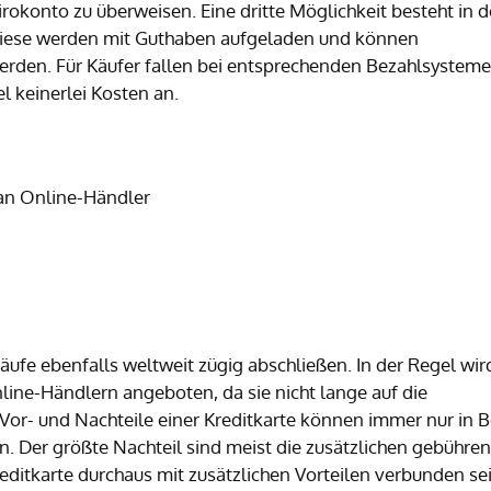
okonto zu überweisen. Eine dritte Möglichkeit besteht in d
iese werden mit Guthaben aufgeladen und können
werden. Für Käufer fallen bei entsprechenden Bezahlsystem
l keinerlei Kosten an.
an Online-Händler
käufe ebenfalls weltweit zügig abschließen. In der Regel wir
ine-Händlern angeboten, da sie nicht lange auf die
or- und Nachteile einer Kreditkarte können immer nur in 
en. Der größte Nachteil sind meist die zusätzlichen gebühren
editkarte durchaus mit zusätzlichen Vorteilen verbunden sei