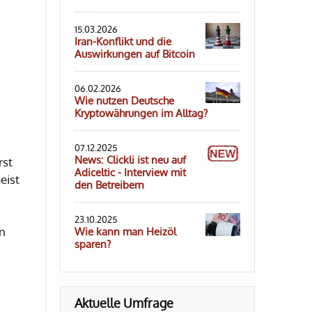
15.03.2026
Iran-Konflikt und die
Auswirkungen auf Bitcoin
06.02.2026
Wie nutzen Deutsche
Kryptowährungen im Alltag?
07.12.2025
News: Clickli ist neu auf
rst
Adiceltic - Interview mit
eist
den Betreibern
23.10.2025
en
Wie kann man Heizöl
sparen?
Aktuelle Umfrage