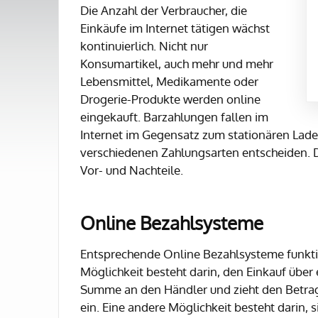
Die Anzahl der Verbraucher, die
Einkäufe im Internet tätigen wächst
kontinuierlich. Nicht nur
Konsumartikel, auch mehr und mehr
Lebensmittel, Medikamente oder
Drogerie-Produkte werden online
eingekauft. Barzahlungen fallen im
Internet im Gegensatz zum stationären Lad
verschiedenen Zahlungsarten entscheiden. D
Vor- und Nachteile.
Online Bezahlsysteme
Entsprechende Online Bezahlsysteme funktio
Möglichkeit besteht darin, den Einkauf über 
Summe an den Händler und zieht den Betrag
ein. Eine andere Möglichkeit besteht darin, 