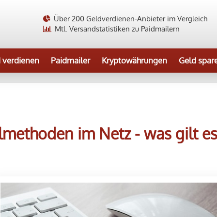
Über 200 Geldverdienen-Anbieter im Vergleich
Mtl. Versandstatistiken zu Paidmailern
 verdienen
Paidmailer
Kryptowährungen
Geld spar
lmethoden im Netz - was gilt e