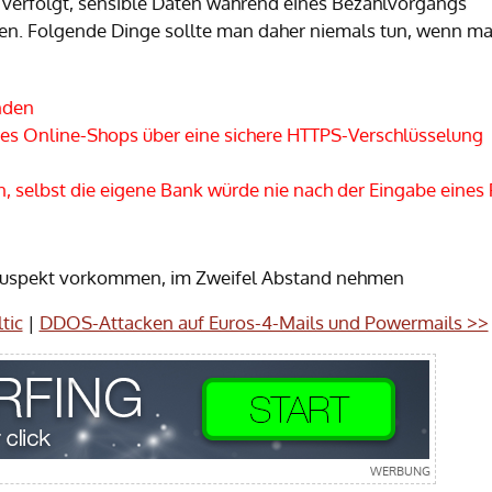
l verfolgt, sensible Daten während eines Bezahlvorgangs
en. Folgende Dinge sollte man daher niemals tun, wenn m
nden
des Online-Shops über eine sichere HTTPS-Verschlüsselung
 selbst die eigene Bank würde nie nach der Eingabe eines 
r suspekt vorkommen, im Zweifel Abstand nehmen
tic
|
DDOS-Attacken auf Euros-4-Mails und Powermails >>