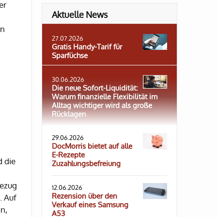
er
Aktuelle News
en
27.07.2026
Gratis Handy-Tarif für
Sparfüchse
30.06.2026
Die neue Sofort-Liquidität:
Warum finanzielle Flexibilität im
Alltag wichtiger wird als große
Rücklagen
29.06.2026
DocMorris bietet auf alle
E-Rezepte
d die
Zuzahlungsbefreiung
Bezug
12.06.2026
Rezension über den
. Auf
Verkauf eines Samsung
n,
A53