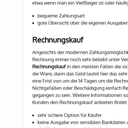
etwa wenn man ein Vielflieger ist oder häufi
bequeme Zahlungsart
gute Übersicht über die eigenen Ausgabe
Rechnungskauf
Angesichts der modernen Zahlungsmöglichkei
Rechnung immer noch sehr beliebt unter Ver
Rechnungskauf
in den meisten Fällen die si
die Ware, dann das Geld lautet hier das seh
eine Frist von um die 14 Tagen um die Rech
Nichtgefallen oder Beschädigung einfach Ret
gegangen zu sein. Weitere Informationen so
Kunden den Rechnungskauf anbieten findet 
sehr sichere Option für Käufer
keine Ausgabe von sensiblen Bankdaten 