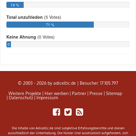
© 2003 - 2026 by adiceltic.de |
Besucher: 17.105.797
Weitere Projekte
Hier werben
Partner
Presse
Sitemap
Datenschutz
Impressum
Share
Tweet
Adiceltic
on
RSS
Facebook
Feed
Die Inhalte von Adiceltic.de sind subjektive Erfahrungsberichte und dienen
ausschließlich der Unterhaltung. Die Nutzer sind ausdrücklich aufgefordert, sich