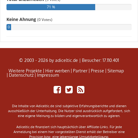
© 2003 - 2026 by adiceltic.de |
Besucher: 17.110.401
Weitere Projekte
Hier werben
Partner
Presse
Sitemap
Datenschutz
Impressum
Share
Tweet
Adiceltic
on
RSS
Facebook
Feed
Die Inhalte von Adiceltic.de sind subjektive Erfahrungsberichte und dienen
ausschließlich der Unterhaltung. Die Nutzer sind ausdrücklich aufgefordert, sich
eine eigene Meinung zu bilden und eigenverantwortlich zu agieren.
Adiceltic.de finanziert sich hauptsächlich über Affiliate-Links. Für jede
Anmeldung bei einem hier vorgestellten Dienst erhält der Betreiber eine
Provision bzw. eine lebenslange Umsatzbeteiligung.