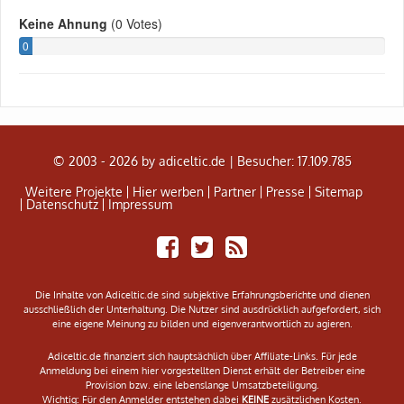
© 2003 - 2026 by adiceltic.de |
Besucher: 17.109.785
Weitere Projekte
Hier werben
Partner
Presse
Sitemap
Datenschutz
Impressum
Share
Tweet
Adiceltic
on
RSS
Facebook
Feed
Die Inhalte von Adiceltic.de sind subjektive Erfahrungsberichte und dienen
ausschließlich der Unterhaltung. Die Nutzer sind ausdrücklich aufgefordert, sich
eine eigene Meinung zu bilden und eigenverantwortlich zu agieren.
Adiceltic.de finanziert sich hauptsächlich über Affiliate-Links. Für jede
Anmeldung bei einem hier vorgestellten Dienst erhält der Betreiber eine
Provision bzw. eine lebenslange Umsatzbeteiligung.
Wichtig: Für den Anmelder entstehen dabei
KEINE
zusätzlichen Kosten.