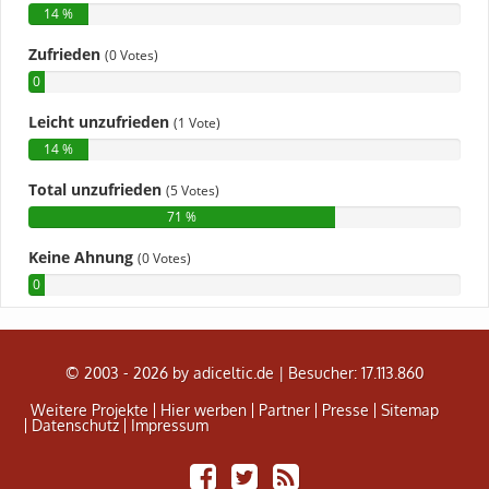
© 2003 - 2026 by adiceltic.de |
Besucher: 17.113.860
Weitere Projekte
Hier werben
Partner
Presse
Sitemap
Datenschutz
Impressum
Share
Tweet
Adiceltic
on
RSS