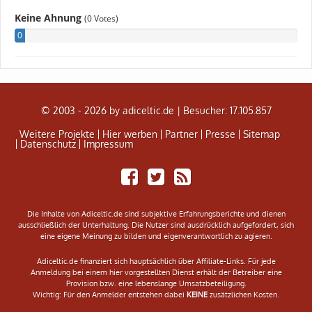
© 2003 - 2026 by adiceltic.de |
Besucher: 17.105.857
Weitere Projekte
Hier werben
Partner
Presse
Sitemap
Datenschutz
Impressum
Share
Tweet
Adiceltic
on
RSS
Facebook
Feed
Die Inhalte von Adiceltic.de sind subjektive Erfahrungsberichte und dienen
ausschließlich der Unterhaltung. Die Nutzer sind ausdrücklich aufgefordert, sich
eine eigene Meinung zu bilden und eigenverantwortlich zu agieren.
Adiceltic.de finanziert sich hauptsächlich über Affiliate-Links. Für jede
Anmeldung bei einem hier vorgestellten Dienst erhält der Betreiber eine
Provision bzw. eine lebenslange Umsatzbeteiligung.
Wichtig: Für den Anmelder entstehen dabei
KEINE
zusätzlichen Kosten.