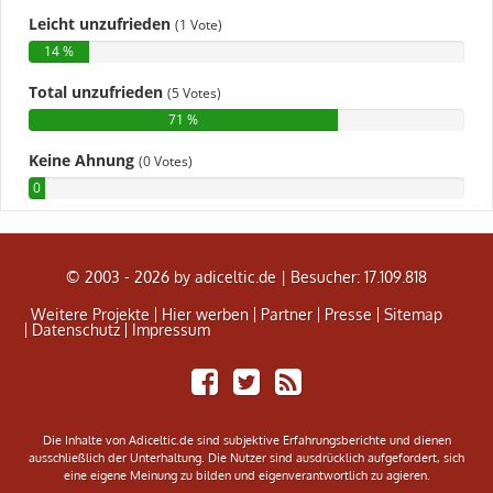
© 2003 - 2026 by adiceltic.de |
Besucher: 17.109.818
Weitere Projekte
Hier werben
Partner
Presse
Sitemap
Datenschutz
Impressum
Share
Tweet
Adiceltic
on
RSS
Facebook
Feed
Die Inhalte von Adiceltic.de sind subjektive Erfahrungsberichte und dienen
ausschließlich der Unterhaltung. Die Nutzer sind ausdrücklich aufgefordert, sich
eine eigene Meinung zu bilden und eigenverantwortlich zu agieren.