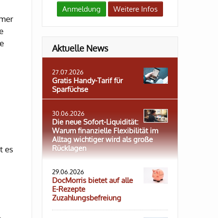
Anmeldung
Weitere Infos
mmer
e
me
Aktuelle News
27.07.2026
Gratis Handy-Tarif für
Sparfüchse
30.06.2026
Die neue Sofort-Liquidität:
Warum finanzielle Flexibilität im
Alltag wichtiger wird als große
Rücklagen
t es
29.06.2026
DocMorris bietet auf alle
E-Rezepte
Zuzahlungsbefreiung