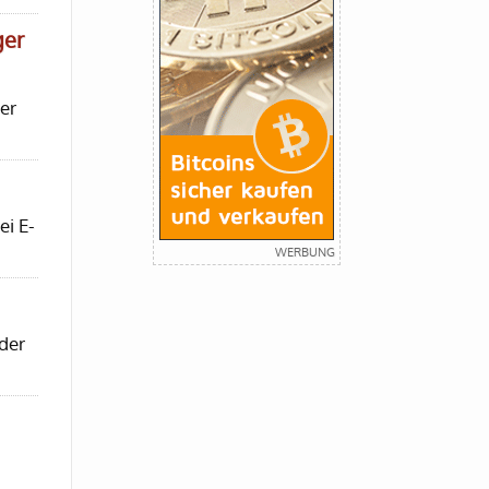
ger
er
ei E-
der