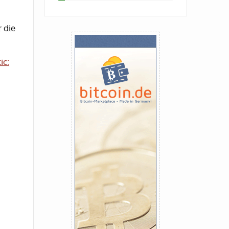
r die
ic: