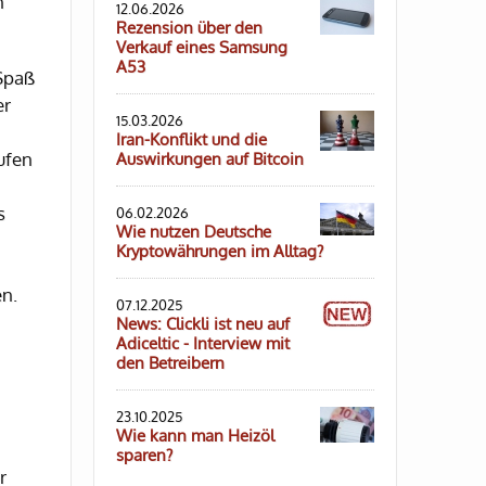
h
12.06.2026
Rezension über den
Verkauf eines Samsung
A53
 Spaß
er
15.03.2026
Iran-Konflikt und die
ufen
Auswirkungen auf Bitcoin
s
06.02.2026
Wie nutzen Deutsche
Kryptowährungen im Alltag?
en.
07.12.2025
News: Clickli ist neu auf
Adiceltic - Interview mit
den Betreibern
23.10.2025
Wie kann man Heizöl
sparen?
r