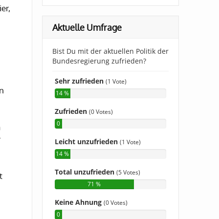
er,
Aktuelle Umfrage
n
m
r
t