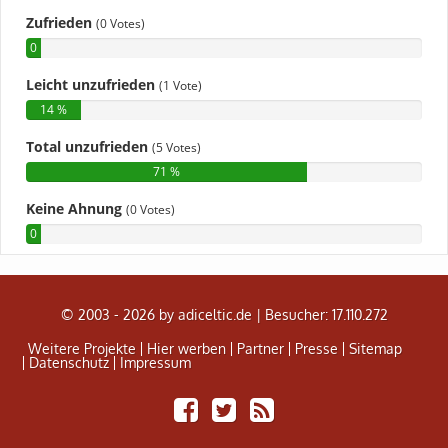
© 2003 - 2026 by adiceltic.de |
Besucher: 17.110.272
Weitere Projekte
Hier werben
Partner
Presse
Sitemap
Datenschutz
Impressum
Share
Tweet
Adiceltic
on
RSS
Facebook
Feed