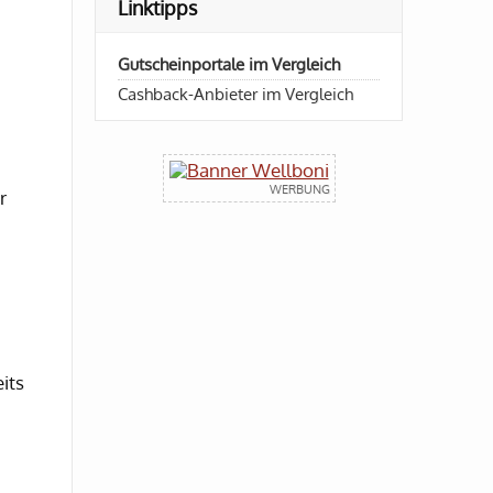
Linktipps
Gutscheinportale im Vergleich
Cashback-Anbieter im Vergleich
r
eits