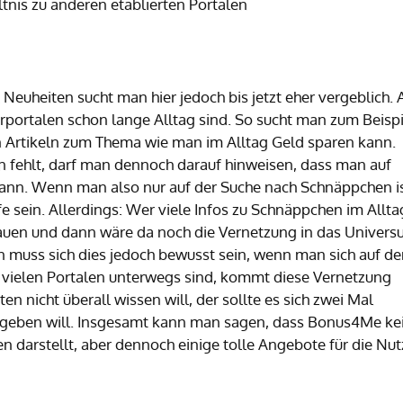
ltnis zu anderen etablierten Portalen
Neuheiten sucht man hier jedoch bis jetzt eher vergeblich. 
rportalen schon lange Alltag sind. So sucht man zum Beispi
n Artikeln zum Thema wie man im Alltag Geld sparen kann.
n fehlt, darf man dennoch darauf hinweisen, dass man auf
ann. Wenn man also nur auf der Suche nach Schnäppchen is
fe sein. Allerdings: Wer viele Infos zu Schnäppchen im Allta
auen und dann wäre da noch die Vernetzung in das Univers
n muss sich dies jedoch bewusst sein, wenn man sich auf d
 vielen Portalen unterwegs sind, kommt diese Vernetzung
en nicht überall wissen will, der sollte es sich zwei Mal
egeben will. Insgesamt kann man sagen, dass Bonus4Me ke
 darstellt, aber dennoch einige tolle Angebote für die Nut