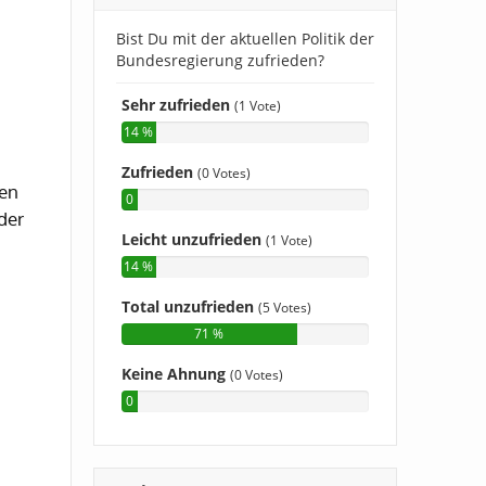
men
der