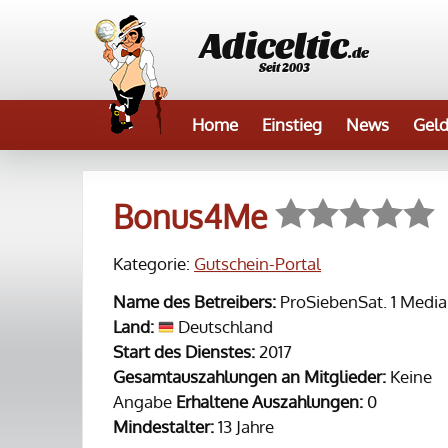
Adiceltic
.de
Seit 2003
Home
Einstieg
News
Geld
Bonus4Me
Kategorie:
Gutschein-Portal
Name des Betreibers:
ProSiebenSat. 1 Media
Land:
Deutschland
Start des Dienstes:
2017
Gesamtauszahlungen an Mitglieder:
Keine
Angabe
Erhaltene Auszahlungen:
0
Mindestalter:
13 Jahre