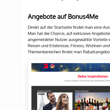
Angebote auf Bonus4Me
Direkt auf der Startseite findet man eine 
Man hat die Chance, auf exklusive Angebot
angemeldeter Nutzer ausgewählte Vorteile 
Reisen und Erlebnisse, Fitness, Wohnen und 
Themenbereichen findet man Rabattangebote 