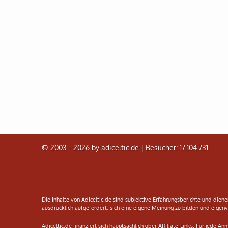
© 2003 - 2026 by adiceltic.de |
Besucher: 17.104.731
Die Inhalte von Adiceltic.de sind subjektive Erfahrungsberichte und diene
ausdrücklich aufgefordert, sich eine eigene Meinung zu bilden und eigenv
Adiceltic.de finanziert sich hauptsächlich über Affiliate-Links. Für jede A