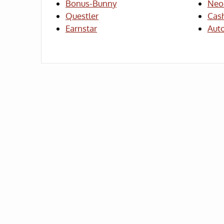
Bonus-Bunny
Neo
Questler
Cas
Earnstar
Aut