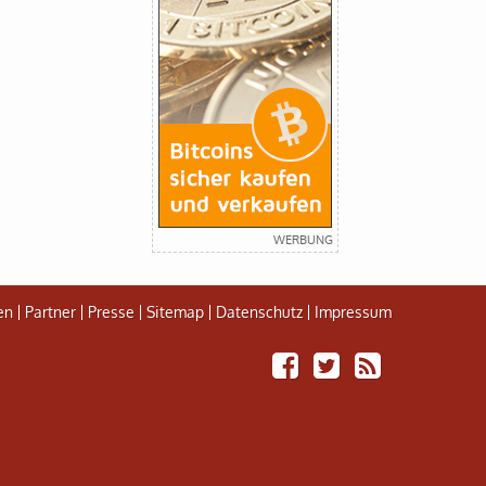
en
Partner
Presse
Sitemap
Datenschutz
Impressum
Share
Tweet
Adiceltic
on
RSS
Facebook
Feed