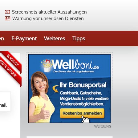
Screenshots aktueller Auszahlungen
Warnung vor unseriösen Diensten
en
E-Payment
Weiteres
Tipps
BLACKLIST
SEITE OFFLINE
ail