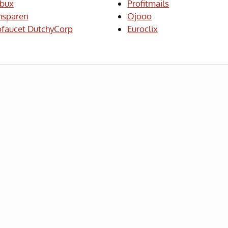
bux
Profitmails
hsparen
Ojooo
ofaucet DutchyCorp
Euroclix