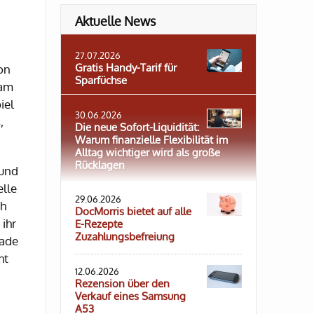
Aktuelle News
27.07.2026
Gratis Handy-Tarif für
on
Sparfüchse
kam
iel
30.06.2026
,
Die neue Sofort-Liquidität:
Warum finanzielle Flexibilität im
Alltag wichtiger wird als große
Rücklagen
 und
elle
29.06.2026
ch
DocMorris bietet auf alle
ihr
E-Rezepte
Zuzahlungsbefreiung
hade
ht
12.06.2026
Rezension über den
Verkauf eines Samsung
A53