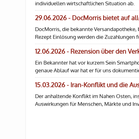
individuellen wirtschaftlichen Situation ab.
29.06.2026 - DocMorris bietet auf a
DocMorris, die bekannte Versandapotheke, bi
Rezept Einlösung werden die Zuzahlungen f
12.06.2026 - Rezension über den Ve
Ein Bekannter hat vor kurzem Sein Smartph
genaue Ablauf war hat er für uns dokumentie
15.03.2026 - Iran-Konflikt und die A
Der anhaltende Konflikt im Nahen Osten, in
Auswirkungen für Menschen, Märkte und In