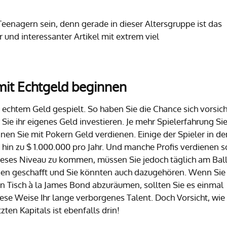
Teenagern sein, denn gerade in dieser Altersgruppe ist das
r und interessanter Artikel mit extrem viel
mit Echtgeld beginnen
 echtem Geld gespielt. So haben Sie die Chance sich vorsich
ie ihr eigenes Geld investieren. Je mehr Spielerfahrung Si
en Sie mit Pokern Geld verdienen. Einige der Spieler in de
hin zu $ 1.000.000 pro Jahr. Und manche Profis verdienen s
dieses Niveau zu kommen, müssen Sie jedoch täglich am Bal
Ihnen geschafft und Sie könnten auch dazugehören. Wenn Sie
 Tisch à la James Bond abzuräumen, sollten Sie es einmal
iese Weise Ihr lange verborgenes Talent. Doch Vorsicht, wie
ten Kapitals ist ebenfalls drin!