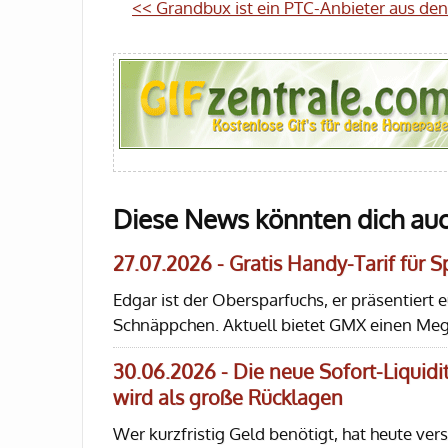
<< Grandbux ist ein PTC-Anbieter aus den
Diese News könnten dich auc
27.07.2026 - Gratis Handy-Tarif für 
Edgar ist der Obersparfuchs, er präsentiert 
Schnäppchen. Aktuell bietet GMX einen Mega
30.06.2026 - Die neue Sofort-Liquidit
wird als große Rücklagen
Wer kurzfristig Geld benötigt, hat heute ve