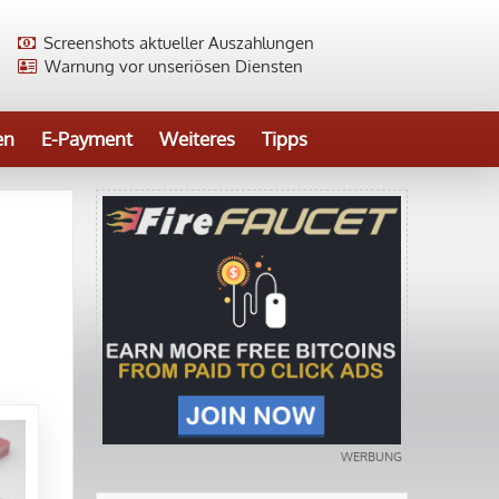
Screenshots aktueller Auszahlungen
Warnung vor unseriösen Diensten
en
E-Payment
Weiteres
Tipps