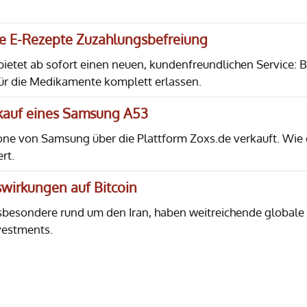
lle E-Rezepte Zuzahlungsbefreiung
etet ab sofort einen neuen, kundenfreundlichen Service: B
ür die Medikamente komplett erlassen.
rkauf eines Samsung A53
one von Samsung über die Plattform Zoxs.de verkauft. Wie 
rt.
uswirkungen auf Bitcoin
sbesondere rund um den Iran, haben weitreichende globale
vestments.