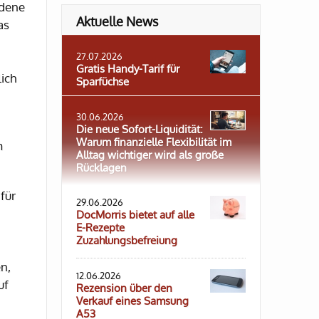
ldene
Aktuelle News
as
27.07.2026
Gratis Handy-Tarif für
ich
Sparfüchse
30.06.2026
Die neue Sofort-Liquidität:
Warum finanzielle Flexibilität im
m
Alltag wichtiger wird als große
Rücklagen
für
29.06.2026
DocMorris bietet auf alle
E-Rezepte
Zuzahlungsbefreiung
n,
12.06.2026
uf
Rezension über den
Verkauf eines Samsung
A53