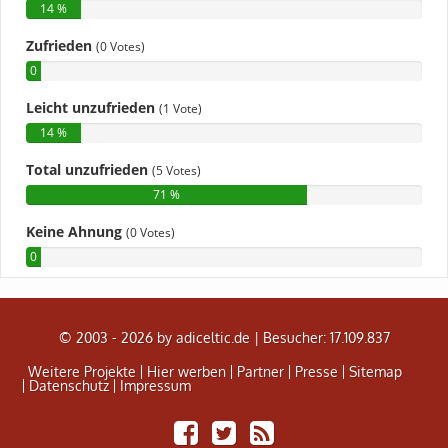
© 2003 - 2026 by adiceltic.de |
Besucher: 17.109.837
Weitere Projekte
Hier werben
Partner
Presse
Sitemap
Datenschutz
Impressum
Share
Tweet
Adiceltic
on
RSS