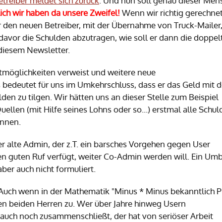
treiber meldet sich zurück
. Und nun soll genau dieser Men
ich wir haben da unsere Zweifel
!
Wenn wir richtig gerechne
 den neuen Betreiber, mit der Übernahme von Truck-Mailer,
davor die Schulden abzutragen, wie soll er dann die doppel
diesem Newsletter.
stmöglichkeiten verweist und weitere neue
s bedeutet für uns im Umkehrschluss, dass er das Geld mit 
den zu tilgen. Wir hätten uns an dieser Stelle zum Beispiel
uellen (mit Hilfe seines Lohns oder so...) erstmal alle Schu
ennen.
er alte Admin, der z.T. ein barsches Vorgehen gegen User
n guten Ruf verfügt, weiter Co-Admin werden will. Ein Um
ber auch nicht formuliert.
. Auch wenn in der Mathematik "Minus * Minus bekanntlich P
iesen beiden Herren zu. Wer über Jahre hinweg Usern
 auch noch zusammenschließt, der hat von seriöser Arbeit