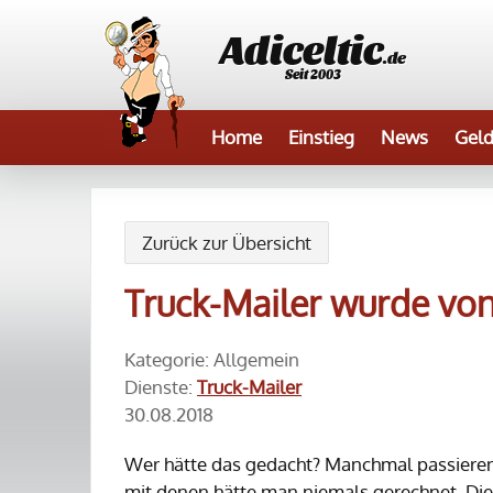
Adiceltic
.de
Seit 2003
Home
Einstieg
News
Geld
Zurück zur Übersicht
Truck-Mailer wurde vo
Kategorie: Allgemein
Dienste:
Truck-Mailer
30.08.2018
Wer hätte das gedacht? Manchmal passiere
mit denen hätte man niemals gerechnet. Die