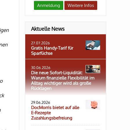
Anmeldung
Weitere Infos
Aktuelle News
igen
27.07.2026
nnen
Gratis Handy-Tarif für
Sparfüchse
30.06.2026
Die neue Sofort-Liquidität:
Warum finanzielle Flexibilität im
ro
Alltag wichtiger wird als große
Rücklagen
ck
29.06.2026
DocMorris bietet auf alle
n
E-Rezepte
Zuzahlungsbefreiung