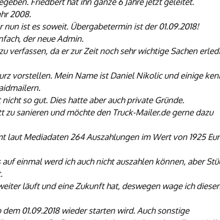
egeben. Friedbert hat ihn
ganze 6 Jahre jetzt geleitet.
ahr 2008.
er nun ist es soweit.
Übergabetermin ist der 01.09.2018!
nfach, der neue Admin.
u verfassen, da er zur Zeit noch sehr wichtige Sachen erled
urz vorstellen. Mein Name ist
Daniel Nikolic und einige ke
aidmailern.
it nicht so gut. Dies hatte aber auch private Gründe.
tt zu sanieren und möchte den Truck-Mailer.de gerne dazu
amt laut Mediadaten 264 Auszahlungen im Wert von 1925 Eu
es auf einmal werd ich auch
nicht auszahlen können, aber Stü
.
weiter läuft und eine
Zukunft hat, deswegen wage ich diese
b dem 01.09.2018 wieder
starten wird. Auch sonstige