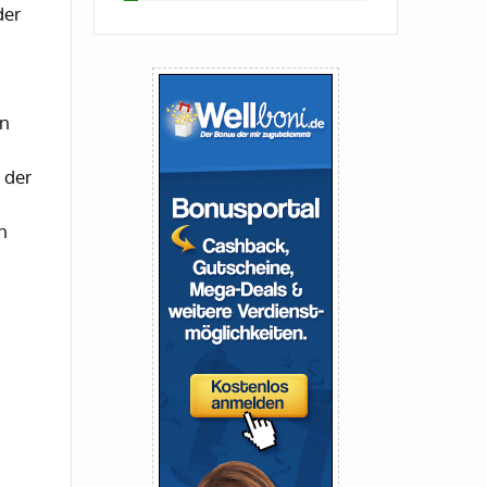
der
en
 der
n