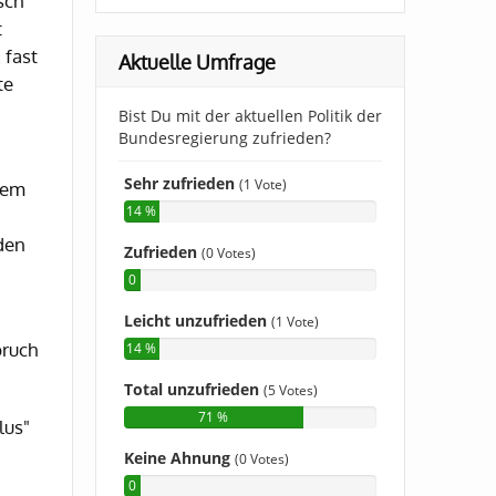
sch
t
 fast
Aktuelle Umfrage
te
dem
lden
bruch
lus"