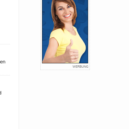
ren
d