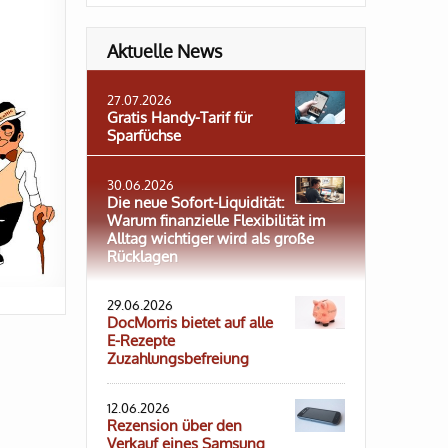
Aktuelle News
27.07.2026
Gratis Handy-Tarif für
Sparfüchse
30.06.2026
Die neue Sofort-Liquidität:
Warum finanzielle Flexibilität im
Alltag wichtiger wird als große
Rücklagen
29.06.2026
DocMorris bietet auf alle
E-Rezepte
Zuzahlungsbefreiung
12.06.2026
Rezension über den
Verkauf eines Samsung