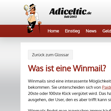
Adiceltic
.de
Seit 2003
Home
Einstieg
News
Geld
Zurück zum Glossar
Was ist eine Winmail?
Winmails sind eine interassente Möglichkeit
bekommen. Sie unterscheiden sich von
Paid
20ste oder 100ste Klick vergütet wird. Das h
ausgehen, der User, den es aber trifft kann s
Winmails findet man inzwischen immer häufig