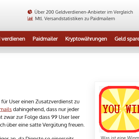
Über 200 Geldverdienen-Anbieter im Vergleich
Mtl. Versandstatistiken zu Paidmailern
 verdienen
Paidmailer
Kryptowährungen
Geld spar
 für User einen Zusatzverdienst zu
mails
dahingehend, dass nur jeder
at zwar zur Folge dass 99 User leer
ich über eine satte Vergütung freuen.
Was ist eine Winm
er an, da Dienste so einerseits