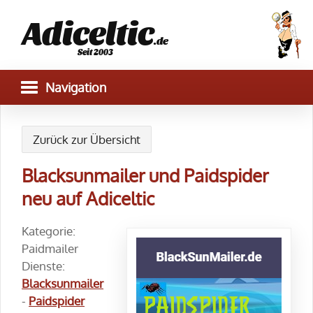
Adiceltic
.de
Seit 2003
Zurück zur Übersicht
Blacksunmailer und Paidspider
neu auf Adiceltic
Kategorie:
Paidmailer
Dienste:
Blacksunmailer
-
Paidspider