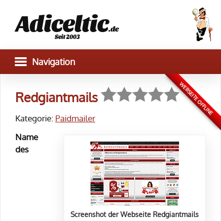
Adiceltic
.de
Seit 2003
WEBSEITE OFFLINE
Redgiantmails
Kategorie:
Paidmailer
Name
des
Screenshot der Webseite Redgiantmails