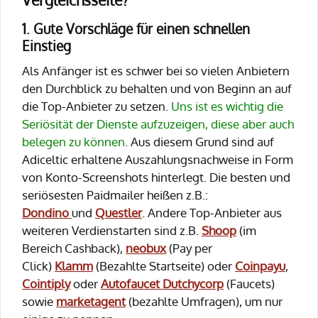
1. Gute Vorschläge für einen schnellen
Einstieg
Als Anfänger ist es schwer bei so vielen Anbietern
den Durchblick zu behalten und von Beginn an auf
die Top-Anbieter zu setzen.
Uns ist es wichtig die
Seriösität der Dienste aufzuzeigen, diese aber auch
belegen zu können
. Aus diesem Grund sind auf
Adiceltic erhaltene Auszahlungsnachweise in Form
von Konto-Screenshots hinterlegt. Die besten und
seriösesten Paidmailer heißen z.B.:
Dondino
und
Questler
. Andere Top-Anbieter aus
weiteren Verdienstarten sind z.B.
Shoop
(im
Bereich Cashback),
neobux
(Pay per
Click)
Klamm
(Bezahlte Startseite) oder
Coinpayu
,
Cointiply
oder
Autofaucet Dutchycorp
(Faucets)
sowie
marketagent
(bezahlte Umfragen), um nur