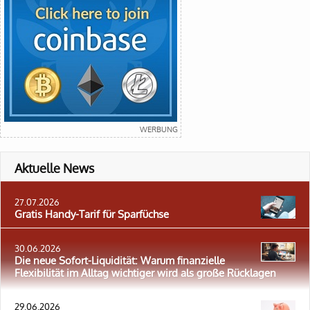
Aktuelle News
27.07.2026
Gratis Handy-Tarif für Sparfüchse
30.06.2026
Die neue Sofort-Liquidität: Warum finanzielle
Flexibilität im Alltag wichtiger wird als große Rücklagen
29.06.2026