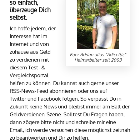
so einfach,
überzeuge Dich
selbst.
Ich hoffe jedem, der
Interesse hat im
Internet und von
zuhause aus Geld
Euer Adrian alias "Adiceltic"
zu verdienen mit
Heimarbeiter seit 2003
diesem Test- &
Vergleichsportal
helfen zu können. Du kannst auch gerne unser
RSS-News-Feed abonnieren oder uns auf
Twitter und Facebook folgen. So verpasst Du in
Zukunft keine News und bleibst immer am Ball der
Geldverdienen-Szene. Solltest Du Fragen haben,
dann zögere bitte nicht und schreibe mir eine
Email, ich werde versuchen diese möglichst zeitnah
zu beantworten und Dir zu helfen.