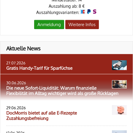
Auszahlung ab: 8 €
Auszahlungsvarianten:
Anmeldung
Weitere Infos
Aktuelle News
27.07.2026
Gratis Handy-Tarif für Sparfüchse
30.06.2026
Die neue Sofort-Liquidität: Warum finanzielle
Flexibilität im Alltag wichtiger wird als große Rücklagen
29.06.2026
DocMorris bietet auf alle E-Rezepte
Zuzahlungsbefreiung
12.06.2026