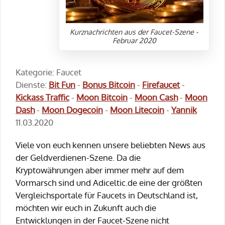
Kurznachrichten aus der Faucet-Szene -
Februar 2020
Kategorie: Faucet
Dienste:
Bit Fun
-
Bonus Bitcoin
-
Firefaucet
-
Kickass Traffic
-
Moon Bitcoin
-
Moon Cash
-
Moon
Dash
-
Moon Dogecoin
-
Moon Litecoin
-
Yannik
11.03.2020
Viele von euch kennen unsere beliebten News aus
der Geldverdienen-Szene. Da die
Kryptowährungen aber immer mehr auf dem
Vormarsch sind und Adiceltic.de eine der größten
Vergleichsportale für Faucets in Deutschland ist,
möchten wir euch in Zukunft auch die
Entwicklungen in der Faucet-Szene nicht