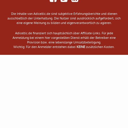
on
RSS
Facebook
Feed
Die Inhalte von Adiceltic.de sind subjektive Erfahrungsberichte und dienen
ausschließlich der Unterhaltung. Die Nutzer sind ausdrücklich aufgefordert, sich
eine eigene Meinung zu bilden und eigenverantwortlich zu agieren.
Adiceltic.de finanziert sich hauptsächlich über Affiliate-Links. Für jede
Anmeldung bei einem hier vorgestellten Dienst erhält der Betreiber eine
Provision bzw. eine lebenslange Umsatzbeteiligung.
Wichtig: Für den Anmelder entstehen dabei
KEINE
zusätzlichen Kosten.