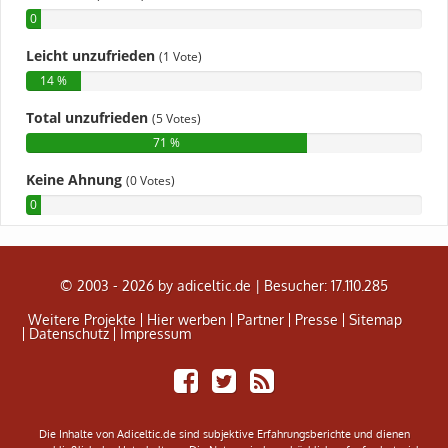
© 2003 - 2026 by adiceltic.de |
Besucher: 17.110.285
Weitere Projekte
Hier werben
Partner
Presse
Sitemap
Datenschutz
Impressum
Share
Tweet
Adiceltic
on
RSS
Facebook
Feed
Die Inhalte von Adiceltic.de sind subjektive Erfahrungsberichte und dienen