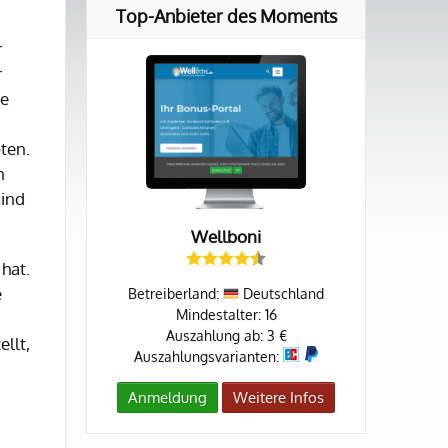
Top-Anbieter des Moments
r
r
ie
ten.
n
sind
Wellboni
hat.
e
Betreiberland:
Deutschland
Mindestalter: 16
Auszahlung ab: 3 €
llt,
Auszahlungsvarianten:
Anmeldung
Weitere Infos