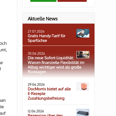
Aktuelle News
27.07.2026
Gratis Handy-Tarif für
Sparfüchse
doch
unt,
30.06.2026
Die neue Sofort-Liquidität:
ir
Warum finanzielle Flexibilität im
Alltag wichtiger wird als große
f
Rücklagen
29.06.2026
DocMorris bietet auf alle
E-Rezepte
Zuzahlungsbefreiung
man
ie
12.06.2026
auf
Rezension über den