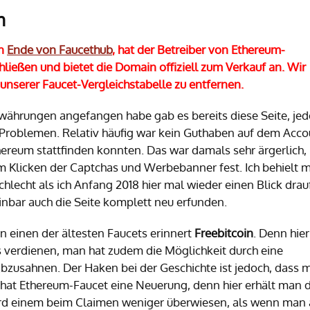
n
en
Ende von Faucethub
, hat der Betreiber von Ethereum-
ließen und bietet die Domain offiziell zum Verkauf an. Wir
nserer Faucet-Vergleichstabelle zu entfernen.
towährungen angefangen habe gab es bereits diese Seite, je
Problemen. Relativ häufig war kein Guthaben auf dem Acco
ereum stattfinden konnten. Das war damals sehr ärgerlich,
m Klicken der Captchas und Werbebanner fest. Ich behielt m
chlecht als ich Anfang 2018 hier mal wieder einen Blick drau
inbar auch die Seite komplett neu erfunden.
an einen der ältesten Faucets erinnert
Freebitcoin
. Denn hier
 verdienen, man hat zudem die Möglichkeit durch eine
abzusahnen. Der Haken bei der Geschichte ist jedoch, dass 
 hat Ethereum-Faucet eine Neuerung, denn hier erhält man d
rd einem beim Claimen weniger überwiesen, als wenn man 