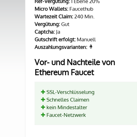
Ref-Vergütung:
1 Ebene 20%
Micro Wallets:
Faucethub
Wartezeit Claim:
240 Min.
Vergütung:
Gut
Captcha:
Ja
Gutschrift erfolgt:
Manuell
Auszahlungsvarianten:
Vor- und Nachteile von
Ethereum Faucet
SSL-Verschlüsselung
Schnelles Claimen
kein Mindestalter
Faucet-Netzwerk