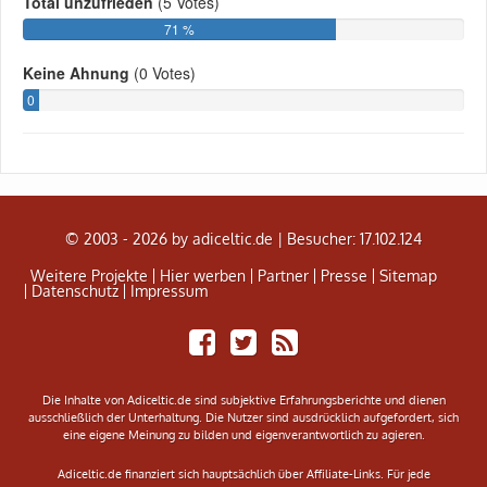
© 2003 - 2026 by adiceltic.de |
Besucher: 17.102.124
Weitere Projekte
Hier werben
Partner
Presse
Sitemap
Datenschutz
Impressum
Share
Tweet
Adiceltic
on
RSS
Facebook
Feed
Die Inhalte von Adiceltic.de sind subjektive Erfahrungsberichte und dienen
ausschließlich der Unterhaltung. Die Nutzer sind ausdrücklich aufgefordert, sich
eine eigene Meinung zu bilden und eigenverantwortlich zu agieren.
Adiceltic.de finanziert sich hauptsächlich über Affiliate-Links. Für jede