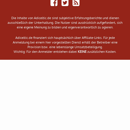
on
RSS
Facebook
Feed
Die Inhalte von Adiceltic.de sind subjektive Erfahrungsberichte und dienen
ausschließlich der Unterhaltung. Die Nutzer sind ausdrücklich aufgefordert, sich
eine eigene Meinung zu bilden und eigenverantwortlich zu agieren.
Adiceltic.de finanziert sich hauptsächlich über Affiliate-Links. Für jede
Anmeldung bei einem hier vorgestellten Dienst erhält der Betreiber eine
Provision bzw. eine lebenslange Umsatzbeteiligung.
Wichtig: Für den Anmelder entstehen dabei
KEINE
zusätzlichen Kosten.