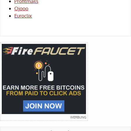
Profitmails
Ojooo
Euroclix