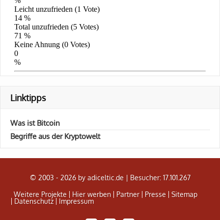
Linktipps
Was ist Bitcoin
Begriffe aus der Kryptowelt
© 2003 - 2026 by adiceltic.de |
Besucher: 17.101.267
Weitere Projekte
Hier werben
Partner
Presse
Sitemap
Datenschutz
Impressum
Share
Tweet
Adiceltic